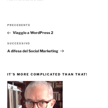
Navigazione
Articolo
PRECEDENTE
articoli
precedente:
Viaggio a WordPress 2
Articolo
SUCCESSIVO
successivo
A difesa del Social Marketing
IT’S MORE COMPLICATED THAN THAT!