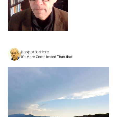
gaspartorriero
It's More Complicated Than that!