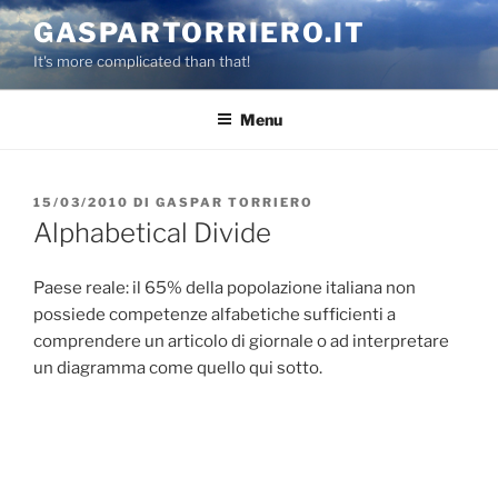
Salta
GASPARTORRIERO.IT
al
It's more complicated than that!
contenuto
Menu
PUBBLICATO
15/03/2010
DI
GASPAR TORRIERO
IL
Alphabetical Divide
Paese reale: il 65% della popolazione italiana non
possiede competenze alfabetiche sufficienti a
comprendere un articolo di giornale o ad interpretare
un diagramma come quello qui sotto.