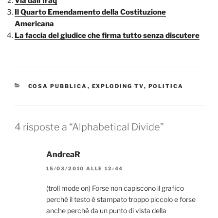
Via dall’Iraq
Il Quarto Emendamento della Costituzione
Americana
La faccia del giudice che firma tutto senza discutere
CATEGORIE
COSA PUBBLICA
,
EXPLODING TV
,
POLITICA
4 risposte a “Alphabetical Divide”
AndreaR
15/03/2010 ALLE 12:44
(troll mode on) Forse non capiscono il grafico
perché il testo è stampato troppo piccolo e forse
anche perché da un punto di vista della