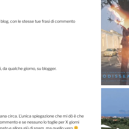
 blog, con le stesse tue frasi di commento
 da qualche giorno, su blogger.
na circa. L'unica spiegazione che mi dò è che
commento e se nessuno lo toglie per X giorni
onato e allora giù di spam, ma quello vero