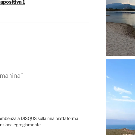
iapositiva 1
 manina”
combenza a DISQUS sulla mia piattaforma
funziona egregiamente