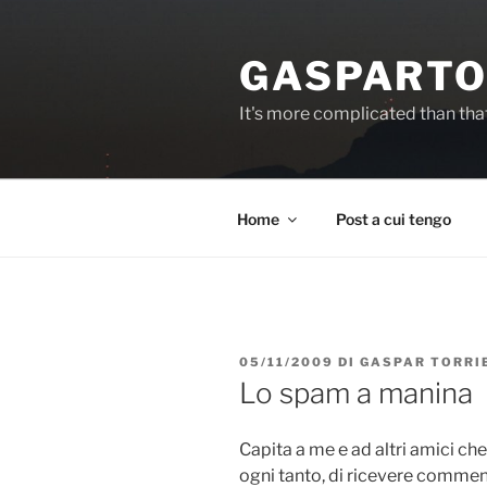
Salta
al
GASPARTO
contenuto
It's more complicated than tha
Home
Post a cui tengo
PUBBLICATO
05/11/2009
DI
GASPAR TORRI
IL
Lo spam a manina
Capita a me e ad altri amici ch
ogni tanto, di ricevere commen