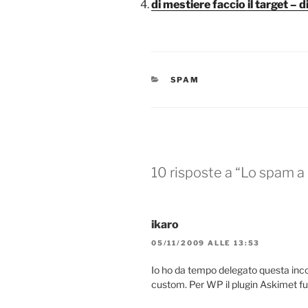
di mestiere faccio il target – d
CATEGORIE
SPAM
10 risposte a “Lo spam a
ikaro
05/11/2009 ALLE 13:53
Io ho da tempo delegato questa in
custom. Per WP il plugin Askimet 