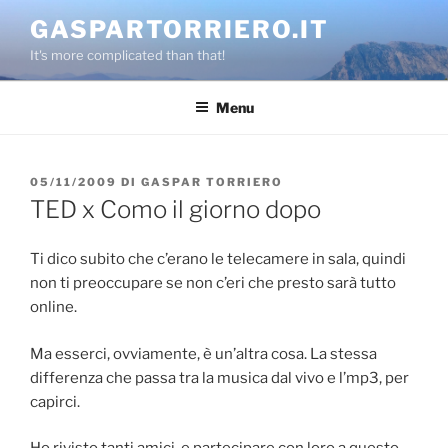
Salta
GASPARTORRIERO.IT
al
It's more complicated than that!
contenuto
Menu
PUBBLICATO
05/11/2009
DI
GASPAR TORRIERO
IL
TED x Como il giorno dopo
Ti dico subito che c’erano le telecamere in sala, quindi
non ti preoccupare se non c’eri che presto sarà tutto
online.
Ma esserci, ovviamente, è un’altra cosa. La stessa
differenza che passa tra la musica dal vivo e l’mp3, per
capirci.