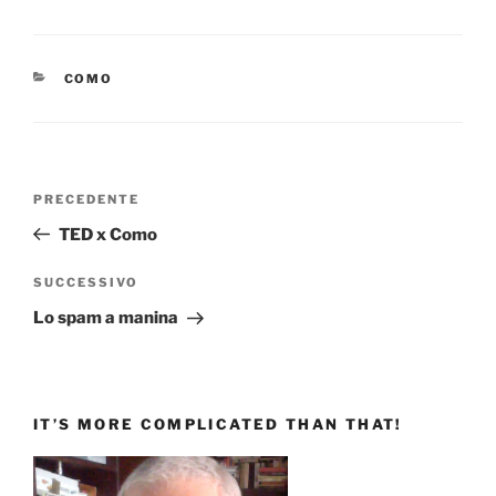
CATEGORIE
COMO
Navigazione
Articolo
PRECEDENTE
articoli
precedente:
TED x Como
Articolo
SUCCESSIVO
successivo
Lo spam a manina
IT’S MORE COMPLICATED THAN THAT!