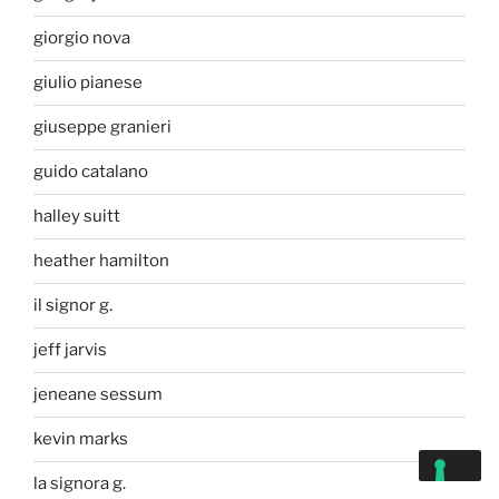
giorgio nova
giulio pianese
giuseppe granieri
guido catalano
halley suitt
heather hamilton
il signor g.
jeff jarvis
jeneane sessum
kevin marks
la signora g.