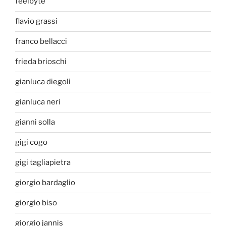
feelbyte
flavio grassi
franco bellacci
frieda brioschi
gianluca diegoli
gianluca neri
gianni solla
gigi cogo
gigi tagliapietra
giorgio bardaglio
giorgio biso
giorgio jannis