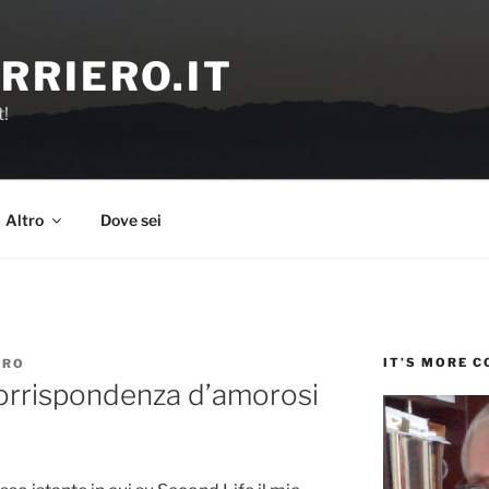
RRIERO.IT
t!
Altro
Dove sei
IT’S MORE 
ERO
corrispondenza d’amorosi