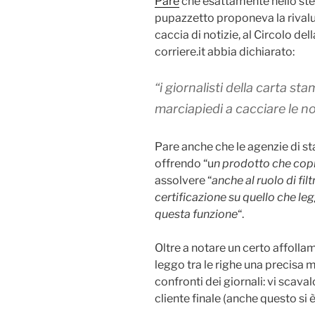
Pare
che esattamente nello stes
pupazzetto proponeva la rivalu
caccia di notizie, al Circolo del
corriere.it abbia dichiarato:
“
i giornalisti della carta s
marciapiedi a cacciare le no
Pare anche che le agenzie di st
offrendo “u
n prodotto che copra
assolvere “
anche al ruolo di fil
certificazione su quello che le
questa funzione
“.
Oltre a notare un certo affollame
leggo tra le righe una precisa 
confronti dei giornali: vi sca
cliente finale (anche questo si 