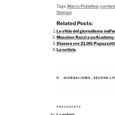
Tags:
Marco Pratellesi
,
corriere
Stampa
Related Posts:
Le sfide del giornalismo nell’
Massimo Razzi a unAcademy
Stasera ore 21.00: Pupazzetti
La notizia
CATEGORIE
GIORNALISMO
,
SECOND LI
Navigazione
Articolo
PRECEDENTE
articoli
precedente:
La notizia