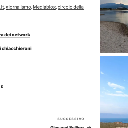
.it
,
giornalismo
,
Mediablog
,
circolo della
era dei network
 chiacchieroni
FE
SUCCESSIVO
Articolo
successivo
Giovanni Sollima