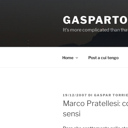
Salta
al
GASPARTO
contenuto
It's more complicated than tha
Home
Post a cui tengo
PUBBLICATO
19/12/2007
DI
GASPAR TORRI
IL
Marco Pratellesi: 
sensi