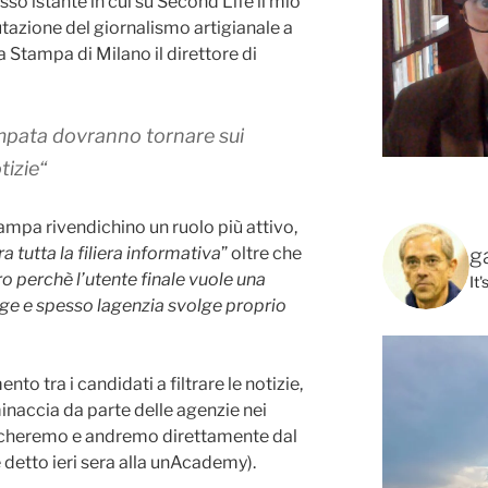
so istante in cui su Second Life il mio
tazione del giornalismo artigianale a
la Stampa di Milano il direttore di
tampata dovranno tornare sui
tizie
“
ampa rivendichino un ruolo più attivo,
g
 tutta la filiera informativa
” oltre che
tro perchè l’utente finale vuole una
It
gge e spesso lagenzia svolge proprio
nto tra i candidati a filtrare le notizie,
minaccia da parte delle agenzie nei
valcheremo e andremo direttamente dal
è detto ieri sera alla unAcademy).