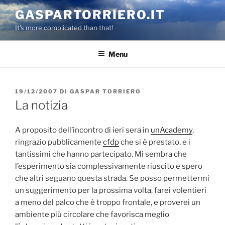
Salta
GASPARTORRIERO.IT
al
It's more complicated than that!
contenuto
Menu
PUBBLICATO
19/12/2007
DI
GASPAR TORRIERO
IL
La notizia
A proposito dell’incontro di ieri sera in
unAcademy
,
ringrazio pubblicamente
cfdp
che si è prestato, e i
tantissimi che hanno partecipato. Mi sembra che
l’esperimento sia complessivamente riuscito e spero
che altri seguano questa strada. Se posso permettermi
un suggerimento per la prossima volta, farei volentieri
a meno del palco che è troppo frontale, e proverei un
ambiente più circolare che favorisca meglio