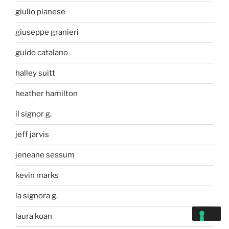
giulio pianese
giuseppe granieri
guido catalano
halley suitt
heather hamilton
il signor g.
jeff jarvis
jeneane sessum
kevin marks
la signora g.
laura koan