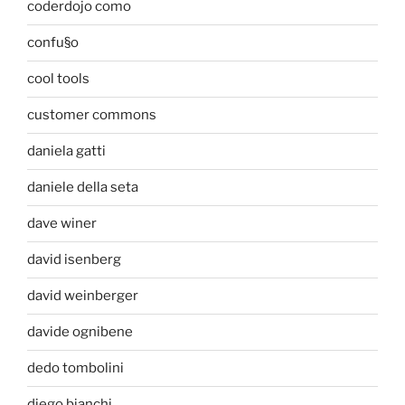
coderdojo como
confu§o
cool tools
customer commons
daniela gatti
daniele della seta
dave winer
david isenberg
david weinberger
davide ognibene
dedo tombolini
diego bianchi