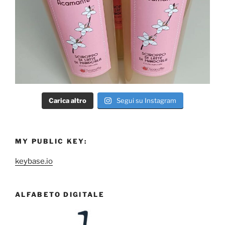
Carica altro
Segui su Instagram
MY PUBLIC KEY:
keybase.io
ALFABETO DIGITALE