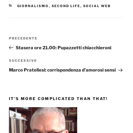
CATEGORIE
GIORNALISMO
,
SECOND LIFE
,
SOCIAL WEB
Navigazione
Articolo
PRECEDENTE
articoli
precedente:
Stasera ore 21.00: Pupazzetti chiacchieroni
Articolo
SUCCESSIVO
successivo
Marco Pratellesi: corrispondenza d’amorosi sensi
IT’S MORE COMPLICATED THAN THAT!