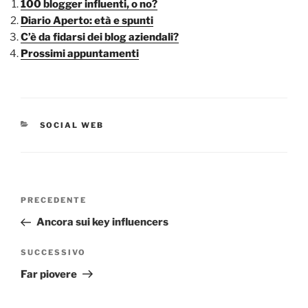
100 blogger influenti, o no?
Diario Aperto: età e spunti
C’è da fidarsi dei blog aziendali?
Prossimi appuntamenti
CATEGORIE
SOCIAL WEB
Navigazione
Articolo
PRECEDENTE
articoli
precedente:
Ancora sui key influencers
Articolo
SUCCESSIVO
successivo
Far piovere