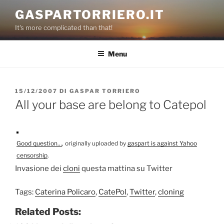
Salta
GASPARTORRIERO.IT
al
It's more complicated than that!
contenuto
Menu
PUBBLICATO
15/12/2007
DI
GASPAR TORRIERO
IL
All your base are belong to Catepol
Good question…
, originally uploaded by
gaspart is against Yahoo
censorship
.
Invasione dei
cloni
questa mattina su Twitter
Tags:
Caterina Policaro
,
CatePol
,
Twitter
,
cloning
Related Posts: