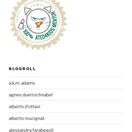
BLOGROLL
a.k.m. adams
agnes duerrschnabel
alberto d'ottavi
alberto mucignat
alessandra farabegoli