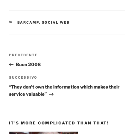
CATEGORIE
BARCAMP
,
SOCIAL WEB
Navigazione
Articolo
PRECEDENTE
articoli
precedente:
Buon 2008
Articolo
SUCCESSIVO
successivo
“They don’t own the information which makes their
service valuable”
IT’S MORE COMPLICATED THAN THAT!