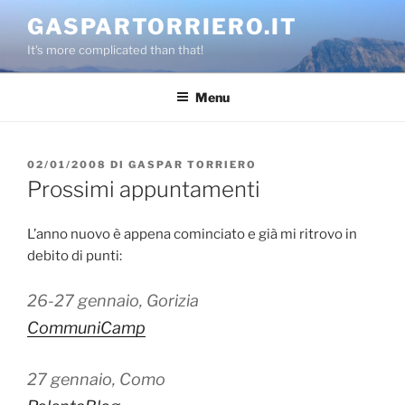
Salta
GASPARTORRIERO.IT
al
It's more complicated than that!
contenuto
Menu
PUBBLICATO
02/01/2008
DI
GASPAR TORRIERO
IL
Prossimi appuntamenti
L’anno nuovo è appena cominciato e già mi ritrovo in
debito di punti:
26-27 gennaio, Gorizia
CommuniCamp
27 gennaio, Como