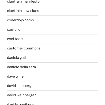
cluetrain manifesto
cluetrain new clues
coderdojo como
confu§o
cool tools
customer commons
daniela gatti
daniele della seta
dave winer
david isenberg
david weinberger
davide ognibene