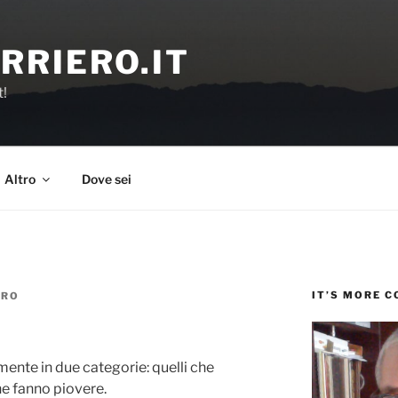
RRIERO.IT
t!
Altro
Dove sei
IT’S MORE 
ERO
mente in due categorie: quelli che
he fanno piovere.