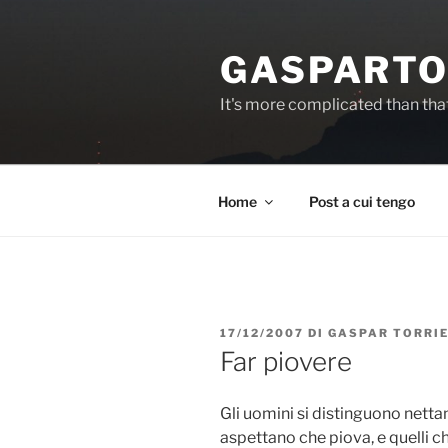
Salta
al
GASPARTO
contenuto
It's more complicated than tha
Home
Post a cui tengo
PUBBLICATO
17/12/2007
DI
GASPAR TORRI
IL
Far piovere
Gli uomini si distinguono netta
aspettano che piova, e quelli c