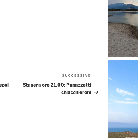
SUCCESSIVO
Articolo
successivo
epol
Stasera ore 21.00: Pupazzetti
chiacchieroni