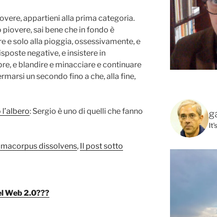
iovere, appartieni alla prima categoria.
o piovere, sai bene che in fondo è
 e solo alla pioggia, ossessivamente, e
risposte negative, e insistere in
re, e blandire e minacciare e continuare
ermarsi un secondo fino a che, alla fine,
o l’albero
: Sergio è uno di quelli che fanno
g
It
imacorpus dissolvens
,
Il post sotto
el Web 2.0???