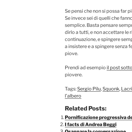
Se pensi che non si possa far p
Se invece sei di quelli che fann
semplice. Basta pensare sempre
dirlo a tutti, e non accettare le 
continuazione, e spingere semp
a insistere e a spingere senza f
piove.
Prendi ad esempio
il post sott
piovere.
Tags:
Sergio Pilu
,
Squonk
,
Lacr
l’albero
Related Posts:
Pornificazione progressiva d
I facts di Andrea Beggi
Osannare la conversazione