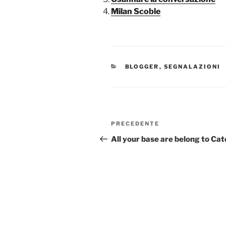
Milan Scoble
CATEGORIE
BLOGGER
,
SEGNALAZIONI
Navigazione
Articolo
PRECEDENTE
articoli
precedente:
All your base are belong to Cat