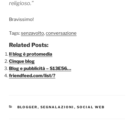
religioso.”
Bravissimo!
Tags:
senzavolto
,
conversazione
Related Posts:
Il blog è protomedia
Cinque blog
Blog e pubblicità – S13E56…
friendfeed.com/list/?
CATEGORIE
BLOGGER
,
SEGNALAZIONI
,
SOCIAL WEB