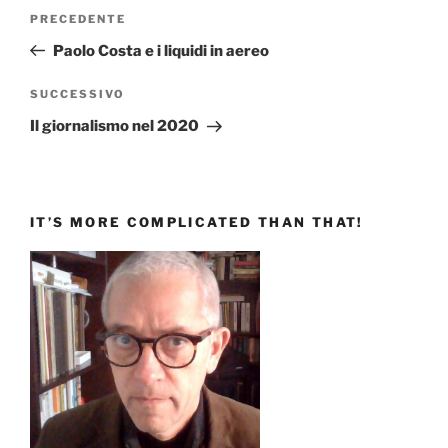
Navigazione
Articolo
PRECEDENTE
articoli
precedente:
Paolo Costa e i liquidi in aereo
Articolo
SUCCESSIVO
successivo
Il giornalismo nel 2020
IT’S MORE COMPLICATED THAN THAT!