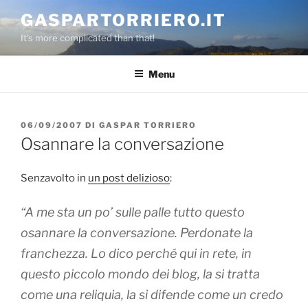
Salta
GASPARTORRIERO.IT
al
It's more complicated than that!
contenuto
Menu
PUBBLICATO
06/09/2007
DI
GASPAR TORRIERO
IL
Osannare la conversazione
Senzavolto in
un post delizioso
:
“A me sta un po’ sulle palle tutto questo
osannare la conversazione. Perdonate la
franchezza. Lo dico perché qui in rete, in
questo piccolo mondo dei blog, la si tratta
come una reliquia, la si difende come un credo