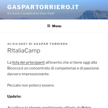
Salta
GASPARTORRIERO.IT
al
It's more complicated than that!
contenuto
Menu
PUBBLICATO
31/03/2007
DI
GASPAR TORRIERO
IL
RItaliaCamp
La
lista dei prtecipanti
all’evento che si tiene oggi alla
Bicocca è un concentrato di competenze e di passione
davvero impressionante.
Peccato non poterci essere.
Update:
Ascoltavo
lo stream
gentilmente offerto da
Robin