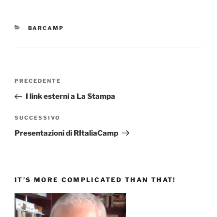
CATEGORIE
BARCAMP
Navigazione
Articolo
PRECEDENTE
articoli
precedente:
I link esterni a La Stampa
Articolo
SUCCESSIVO
successivo
Presentazioni di RItaliaCamp
IT’S MORE COMPLICATED THAN THAT!