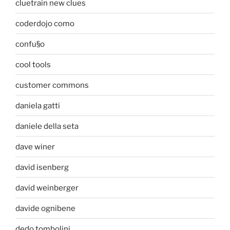
cluetrain new clues
coderdojo como
confu§o
cool tools
customer commons
daniela gatti
daniele della seta
dave winer
david isenberg
david weinberger
davide ognibene
dedo tombolini