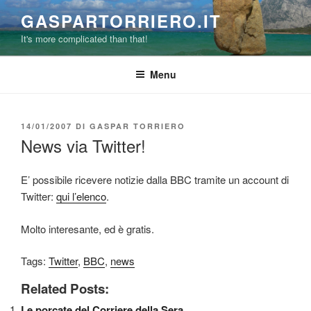
Salta
GASPARTORRIERO.IT
al
It's more complicated than that!
contenuto
Menu
PUBBLICATO
14/01/2007
DI
GASPAR TORRIERO
IL
News via Twitter!
E’ possibile ricevere notizie dalla BBC tramite un account di
Twitter:
qui l’elenco
.
Molto interesante, ed è gratis.
Tags:
Twitter
,
BBC
,
news
Related Posts:
Le porcate del Corriere della Sera