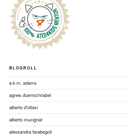
BLOGROLL
a.k.m. adams
agnes duerrschnabel
alberto d'ottavi
alberto mucignat
alessandra farabegoli