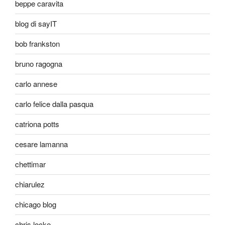
beppe caravita
blog di sayIT
bob frankston
bruno ragogna
carlo annese
carlo felice dalla pasqua
catriona potts
cesare lamanna
chettimar
chiarulez
chicago blog
chris locke