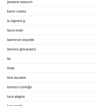
jeneane sessum
kevin marks
la signora g.
laura koan
lawrence oluyede
leonora giovanazzi
lia
linda
livia iacolare
lorenzo confu§o
luca alagna
luca conti