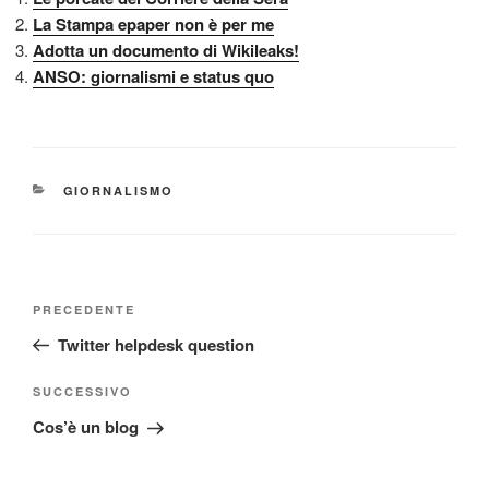
La Stampa epaper non è per me
Adotta un documento di Wikileaks!
ANSO: giornalismi e status quo
CATEGORIE
GIORNALISMO
Navigazione
Articolo
PRECEDENTE
articoli
precedente:
Twitter helpdesk question
Articolo
SUCCESSIVO
successivo
Cos’è un blog