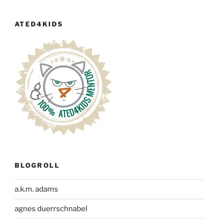
ATED4KIDS
BLOGROLL
a.k.m. adams
agnes duerrschnabel