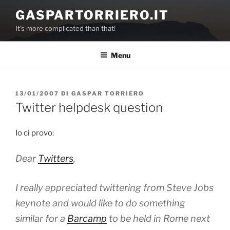
Salta
GASPARTORRIERO.IT
al
It's more complicated than that!
contenuto
Menu
PUBBLICATO
13/01/2007
DI
GASPAR TORRIERO
IL
Twitter helpdesk question
Io ci provo:
Dear
Twitters
,
I really appreciated twittering from Steve Jobs
keynote and would like to do something
similar for a
Barcamp
to be held in Rome next