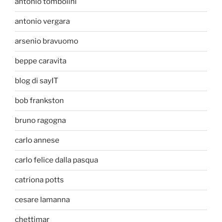
antonio tombolini
antonio vergara
arsenio bravuomo
beppe caravita
blog di sayIT
bob frankston
bruno ragogna
carlo annese
carlo felice dalla pasqua
catriona potts
cesare lamanna
chettimar