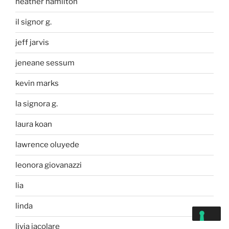
heather hamilton
il signor g.
jeff jarvis
jeneane sessum
kevin marks
la signora g.
laura koan
lawrence oluyede
leonora giovanazzi
lia
linda
livia iacolare