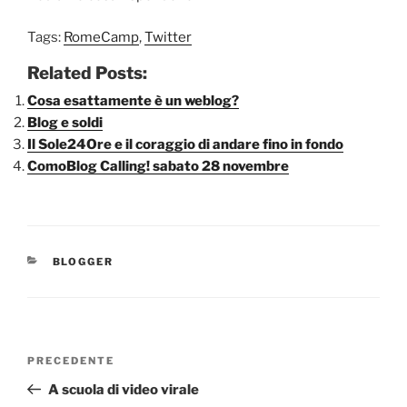
Tags:
RomeCamp
,
Twitter
Related Posts:
Cosa esattamente è un weblog?
Blog e soldi
Il Sole24Ore e il coraggio di andare fino in fondo
ComoBlog Calling! sabato 28 novembre
CATEGORIE
BLOGGER
Navigazione
Articolo
PRECEDENTE
articoli
precedente:
A scuola di video virale