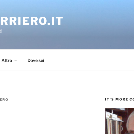
RRIERO.IT
t!
Altro
Dove sei
IT’S MORE 
IERO