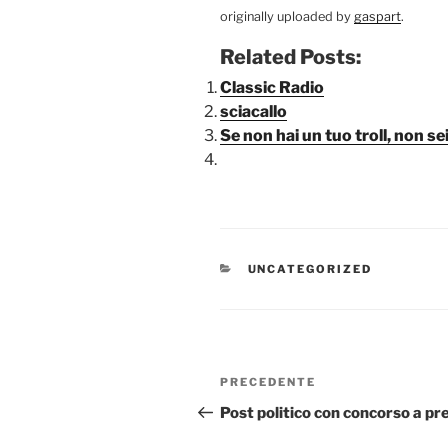
originally uploaded by
gaspart
.
Related Posts:
Classic Radio
sciacallo
Se non hai un tuo troll, non s
CATEGORIE
UNCATEGORIZED
Navigazione
Articolo
PRECEDENTE
articoli
precedente:
Post politico con concorso a pr