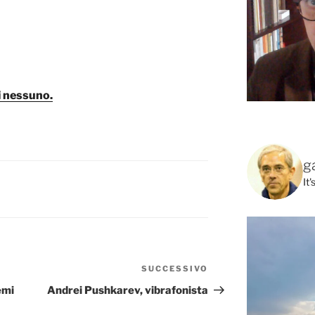
ei nessuno.
g
It
SUCCESSIVO
Articolo
successivo
emi
Andrei Pushkarev, vibrafonista