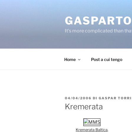
Salta
al
GASPARTO
contenuto
It's more complicated than tha
Home
Post a cui tengo
PUBBLICATO
04/04/2006
DI
GASPAR TORR
IL
Kremerata
Kremerata Baltica
,