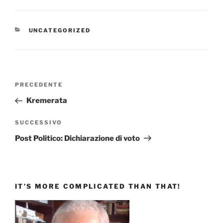
CATEGORIE
UNCATEGORIZED
Navigazione
Articolo
PRECEDENTE
articoli
precedente:
Kremerata
Articolo
SUCCESSIVO
successivo
Post Politico: Dichiarazione di voto
IT’S MORE COMPLICATED THAN THAT!