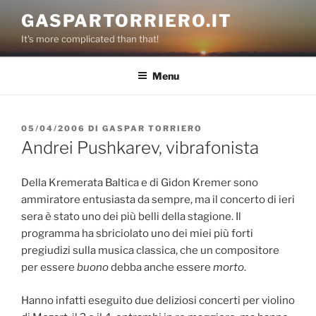
Salta
GASPARTORRIERO.IT
al
It's more complicated than that!
contenuto
Menu
PUBBLICATO
05/04/2006
DI
GASPAR TORRIERO
IL
Andrei Pushkarev, vibrafonista
Della Kremerata Baltica e di Gidon Kremer sono
ammiratore entusiasta da sempre, ma il concerto di ieri
sera è stato uno dei più belli della stagione. Il
programma ha sbriciolato uno dei miei più forti
pregiudizi sulla musica classica, che un compositore
per essere
buono
debba anche essere
morto
.
Hanno infatti eseguito due deliziosi concerti per violino