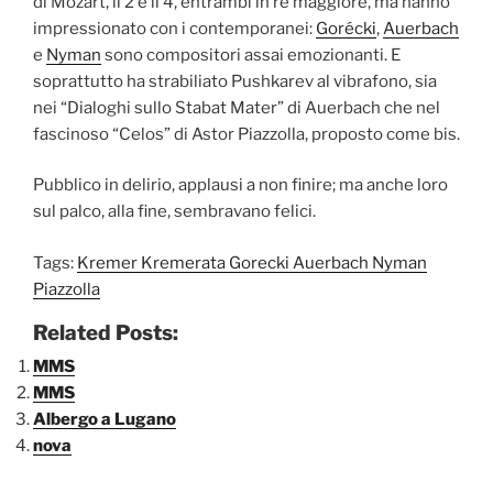
di Mozart, il 2 e il 4, entrambi in re maggiore, ma hanno
impressionato con i contemporanei:
Gorécki
,
Auerbach
e
Nyman
sono compositori assai emozionanti. E
soprattutto ha strabiliato Pushkarev al vibrafono, sia
nei “Dialoghi sullo Stabat Mater” di Auerbach che nel
fascinoso “Celos” di Astor Piazzolla, proposto come bis.
Pubblico in delirio, applausi a non finire; ma anche loro
sul palco, alla fine, sembravano felici.
Tags:
Kremer Kremerata Gorecki Auerbach Nyman
Piazzolla
Related Posts:
MMS
MMS
Albergo a Lugano
nova