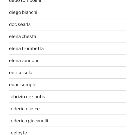
dedo tombolini
diego bianchi
doc searls
elena chesta
elena trombetta
elena zannoni
enrico sola
euan semple
fabrizio de santis
federico fasce
federico giacanelli
feelbyte