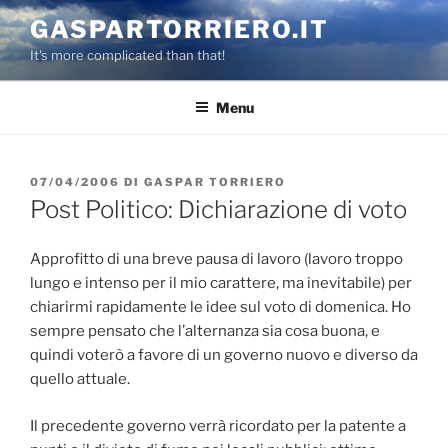
Salta
GASPARTORRIERO.IT
al
It's more complicated than that!
contenuto
Menu
PUBBLICATO
07/04/2006
DI
GASPAR TORRIERO
IL
Post Politico: Dichiarazione di voto
Approfitto di una breve pausa di lavoro (lavoro troppo
lungo e intenso per il mio carattere, ma inevitabile) per
chiarirmi rapidamente le idee sul voto di domenica. Ho
sempre pensato che l’alternanza sia cosa buona, e
quindi voterò a favore di un governo nuovo e diverso da
quello attuale.
Il precedente governo verrà ricordato per la patente a