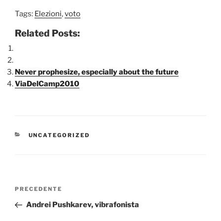
Tags:
Elezioni
,
voto
Related Posts:
Never prophesize, especially about the future
ViaDelCamp2010
CATEGORIE
UNCATEGORIZED
Navigazione
Articolo
PRECEDENTE
articoli
precedente:
Andrei Pushkarev, vibrafonista