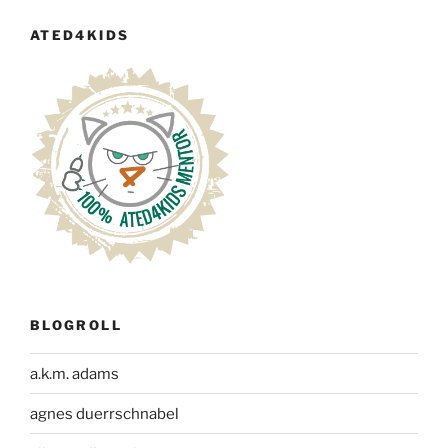
ATED4KIDS
BLOGROLL
a.k.m. adams
agnes duerrschnabel