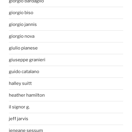
giorgio bardaglio
giorgio biso
giorgio jannis
giorgio nova
giulio pianese
giuseppe granieri
guido catalano
halley suitt
heather hamilton
il signor g.
jeff jarvis
jeneane sessum