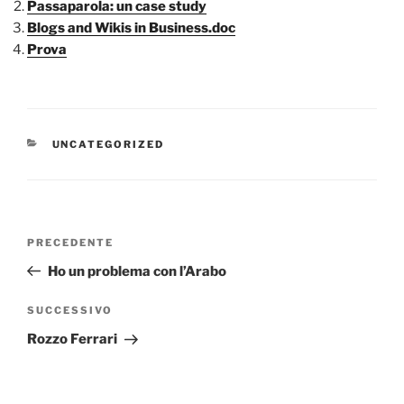
Passaparola: un case study
Blogs and Wikis in Business.doc
Prova
CATEGORIE
UNCATEGORIZED
Navigazione
Articolo
PRECEDENTE
articoli
precedente:
Ho un problema con l’Arabo
Articolo
SUCCESSIVO
successivo
Rozzo Ferrari