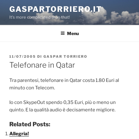
Salta
GASPARTORRIERO.IT
al
It's more complicated than that!
contenuto
Menu
PUBBLICATO
11/07/2005
DI
GASPAR TORRIERO
IL
Telefonare in Qatar
Tra parentesi, telefonare in Qatar costa 1.80 Euri al
minuto con Telecom.
Io con SkypeOut spendo 0,35 Euri, più o meno un
quinto. E la qualità audio è decisamente migliore.
Related Posts:
Allegria!