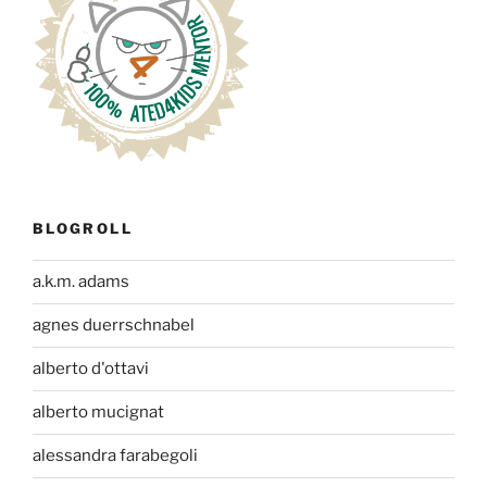
BLOGROLL
a.k.m. adams
agnes duerrschnabel
alberto d'ottavi
alberto mucignat
alessandra farabegoli