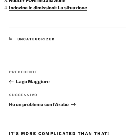
Router FON: installazione
Indovina le dimissioni: La situazione
CATEGORIE
UNCATEGORIZED
Navigazione
Articolo
PRECEDENTE
articoli
precedente:
Lago Maggiore
Articolo
SUCCESSIVO
successivo
Ho un problema con l’Arabo
IT’S MORE COMPLICATED THAN THAT!