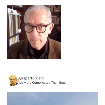
gaspartorriero
It's More Complicated Than that!