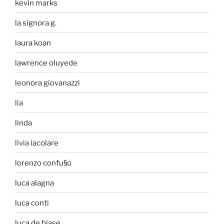
kevin marks
la signora g.
laura koan
lawrence oluyede
leonora giovanazzi
lia
linda
livia iacolare
lorenzo confu§o
luca alagna
luca conti
luca de biase