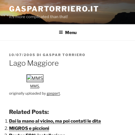
Salta
GASPARTORRIERO.IT
al
It's more complicated than that!
contenuto
Menu
PUBBLICATO
10/07/2005
DI
GASPAR TORRIERO
IL
Lago Maggiore
MMS
,
originally uploaded by
gaspart
.
Related Posts:
Dai la mano al vicino, ma poi contati le dita
MIGROS e piccioni