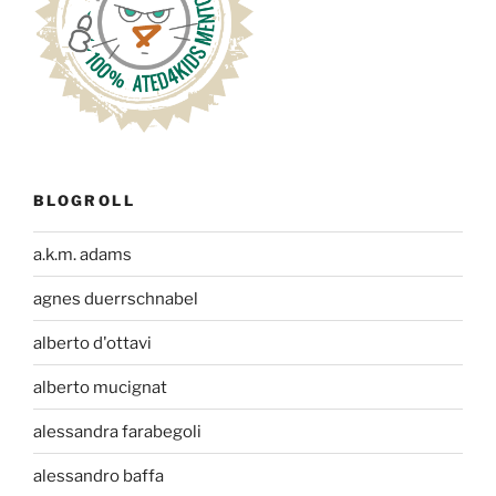
BLOGROLL
a.k.m. adams
agnes duerrschnabel
alberto d'ottavi
alberto mucignat
alessandra farabegoli
alessandro baffa