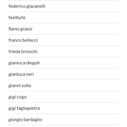
federico giacanelli
feelbyte
flavio grassi
franco bellacci
frieda brioschi
gianluca diegoli
gianluca neri
gianni solla
gigi cogo
gigi tagliapietra
giorgio bardaglio