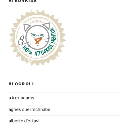
ATED4KIDS
BLOGROLL
a.k.m. adams
agnes duerrschnabel
alberto d'ottavi