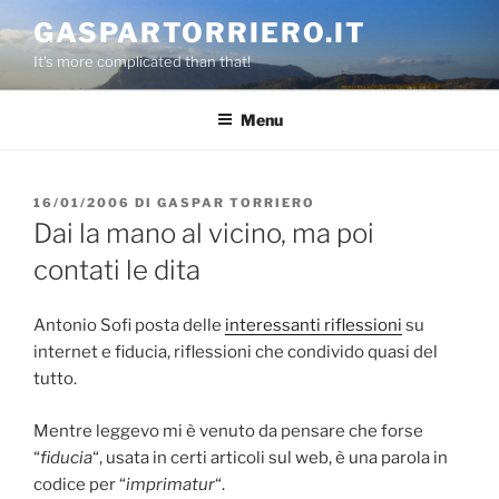
Salta
GASPARTORRIERO.IT
al
It's more complicated than that!
contenuto
Menu
PUBBLICATO
16/01/2006
DI
GASPAR TORRIERO
IL
Dai la mano al vicino, ma poi
contati le dita
Antonio Sofi posta delle
interessanti riflessioni
su
internet e fiducia, riflessioni che condivido quasi del
tutto.
Mentre leggevo mi è venuto da pensare che forse
“
fiducia
“, usata in certi articoli sul web, è una parola in
codice per “
imprimatur
“.