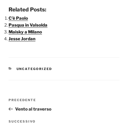
Related Posts:
C’è Paolo
Pasqua in Valsolda
Maisky a Milano
Jesse Jordan
CATEGORIE
UNCATEGORIZED
Navigazione
Articolo
PRECEDENTE
articoli
precedente:
Vento al traverso
Articolo
SUCCESSIVO