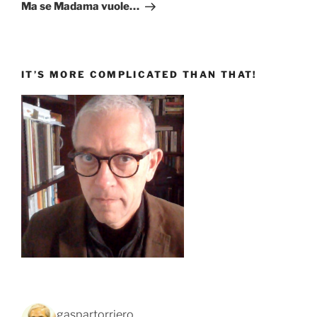
successivo
Ma se Madama vuole…
IT’S MORE COMPLICATED THAN THAT!
gaspartorriero