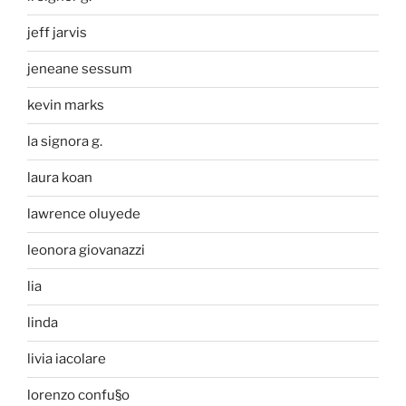
jeff jarvis
jeneane sessum
kevin marks
la signora g.
laura koan
lawrence oluyede
leonora giovanazzi
lia
linda
livia iacolare
lorenzo confu§o