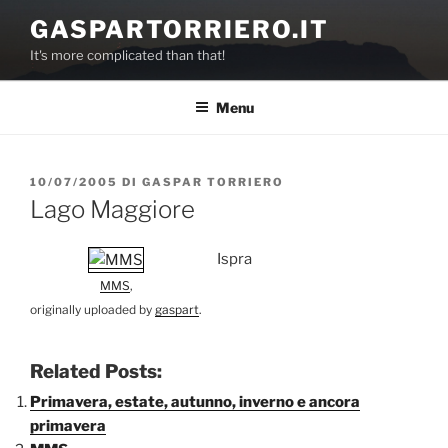
Salta
GASPARTORRIERO.IT
al
It's more complicated than that!
contenuto
Menu
PUBBLICATO
10/07/2005
DI
GASPAR TORRIERO
IL
Lago Maggiore
Ispra
MMS
,
originally uploaded by
gaspart
.
Related Posts:
Primavera, estate, autunno, inverno e ancora
primavera