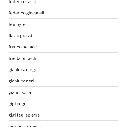
federico fasce
federico giacanelli
feelbyte
flavio grassi
franco bellacci
frieda brioschi
gianluca diegoli
gianluca neri
gianni solla
gigi cogo
gigi tagliapietra
giorgio bardaglio