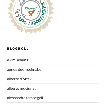
BLOGROLL
a.k.m. adams
agnes duerrschnabel
alberto d'ottavi
alberto mucignat
alessandra farabegoli