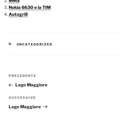
MMS
Nokia 6630 e la TIM
Autogrill
CATEGORIE
UNCATEGORIZED
Navigazione
Articolo
PRECEDENTE
articoli
precedente:
Lago Maggiore
Articolo
SUCCESSIVO
successivo
Lago Maggiore