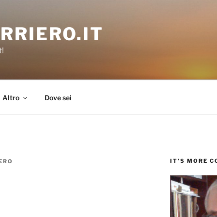
RRIERO.IT
t!
Altro
Dove sei
IT’S MORE 
ERO