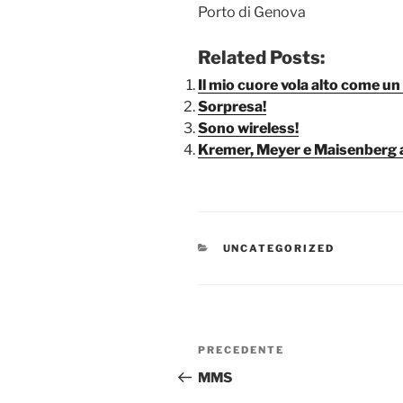
Porto di Genova
Related Posts:
Il mio cuore vola alto come un
Sorpresa!
Sono wireless!
Kremer, Meyer e Maisenberg 
CATEGORIE
UNCATEGORIZED
Navigazione
Articolo
PRECEDENTE
articoli
precedente:
MMS