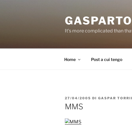
Salta
al
GASPARTO
contenuto
It's more complicated than tha
Home
Post a cui tengo
PUBBLICATO
27/04/2005
DI
GASPAR TORRI
IL
MMS