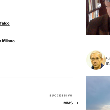
 falco
a Milano
g
It
SUCCESSIVO
Articolo
successivo
MMS