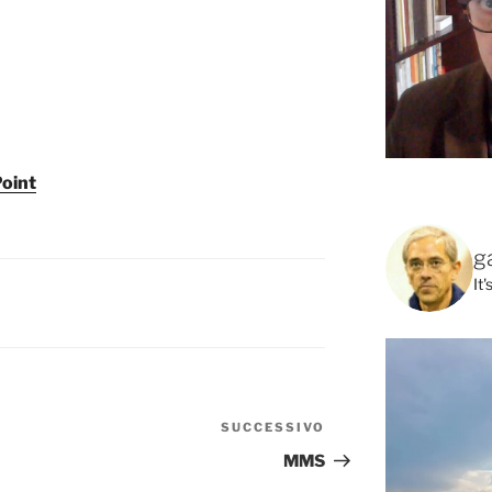
Point
g
It
SUCCESSIVO
Articolo
successivo
MMS