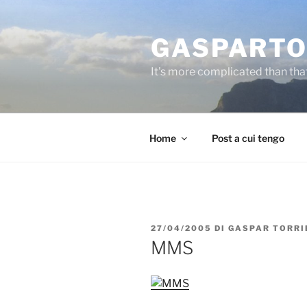
Salta
al
GASPARTO
contenuto
It's more complicated than tha
Home
Post a cui tengo
PUBBLICATO
27/04/2005
DI
GASPAR TORRI
IL
MMS