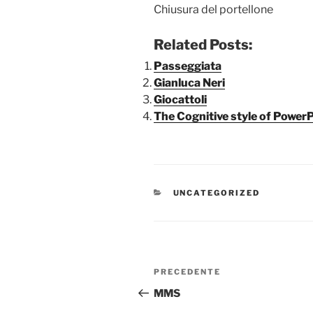
Chiusura del portellone
Related Posts:
Passeggiata
Gianluca Neri
Giocattoli
The Cognitive style of Power
CATEGORIE
UNCATEGORIZED
Navigazione
Articolo
PRECEDENTE
articoli
precedente:
MMS