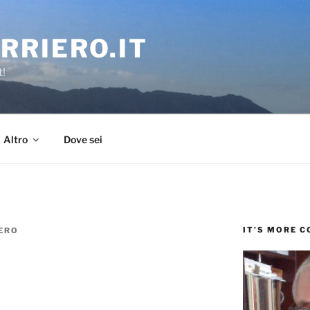
RRIERO.IT
t!
Altro
Dove sei
IT’S MORE 
ERO