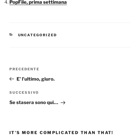
PopFile, prima settimana
CATEGORIE
UNCATEGORIZED
Navigazione
Articolo
PRECEDENTE
articoli
precedente:
E’ l’ultimo, giuro.
Articolo
SUCCESSIVO
successivo
Se stasera sono qui…
IT’S MORE COMPLICATED THAN THAT!