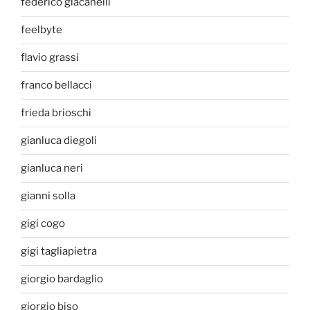
federico giacanelli
feelbyte
flavio grassi
franco bellacci
frieda brioschi
gianluca diegoli
gianluca neri
gianni solla
gigi cogo
gigi tagliapietra
giorgio bardaglio
giorgio biso