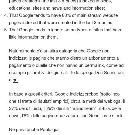
pages created in the last 3 months) indexed in blogs,
educational sites and news and information sites;
That Google tends to have 80% of main stream website
pages indexed that were created in the last 3 months;
That Google tends to ignore some types of sites that have
little information on them.
Naturalmente c’è un’altra categoria che Google non
indicizza: le pagine che stanno dietro un abbonamento a
pagamento o quelle che non hanno un permalink, come ad
esempio gli archivi dei giornali. Te lo spiega Doc Searls
qui
e
qui
.
In base a questi criteri, Google indicizzerebbe (sottolineo
che si tratta di risultati empirici) circa la metà dei weblogs, il
37% dei siti .edu, il 29% dei siti “mainstream”, il 45% delle
news, l’8% delle pagine-spazzatura, tipo Geocities e simili.
Ne parla anche Paolo
qui
.