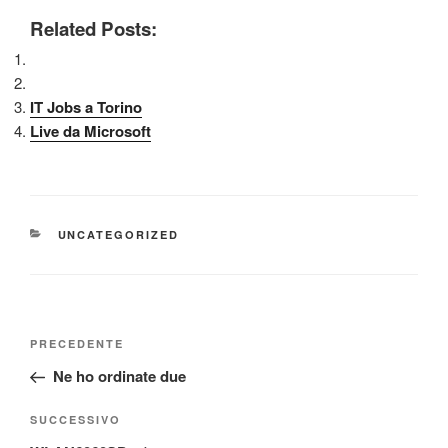
Related Posts:
IT Jobs a Torino
Live da Microsoft
CATEGORIE
UNCATEGORIZED
Navigazione
Articolo
PRECEDENTE
articoli
precedente:
Ne ho ordinate due
Articolo
SUCCESSIVO
successivo