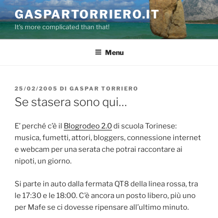
Salta
GASPARTORRIERO.IT
al
It's more complicated than that!
contenuto
Menu
PUBBLICATO
25/02/2005
DI
GASPAR TORRIERO
IL
Se stasera sono qui…
E’ perché c’è il
Blogrodeo 2.0
di scuola Torinese:
musica, fumetti, attori, bloggers, connessione internet
e webcam per una serata che potrai raccontare ai
nipoti, un giorno.
Si parte in auto dalla fermata QT8 della linea rossa, tra
le 17:30 e le 18:00. C’è ancora un posto libero, più uno
per Mafe se ci dovesse ripensare all’ultimo minuto.