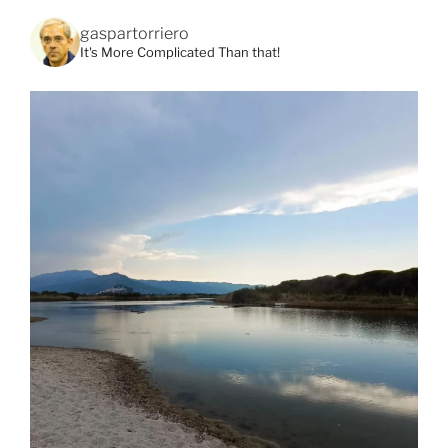
gaspartorriero
It's More Complicated Than that!