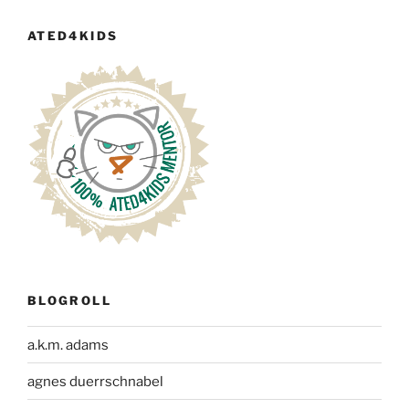
ATED4KIDS
BLOGROLL
a.k.m. adams
agnes duerrschnabel