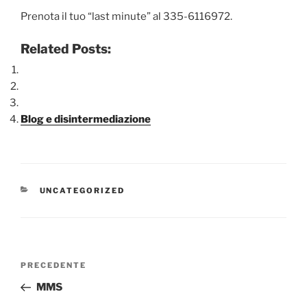
Prenota il tuo “last minute” al 335-6116972.
Related Posts:
Blog e disintermediazione
CATEGORIE
UNCATEGORIZED
Navigazione
Articolo
PRECEDENTE
articoli
precedente:
MMS