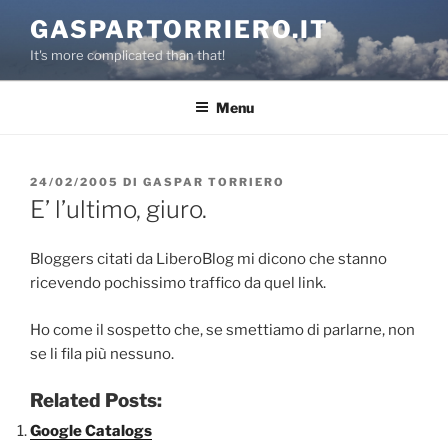
Salta
GASPARTORRIERO.IT
al
It's more complicated than that!
contenuto
Menu
PUBBLICATO
24/02/2005
DI
GASPAR TORRIERO
IL
E’ l’ultimo, giuro.
Bloggers citati da LiberoBlog mi dicono che stanno
ricevendo pochissimo traffico da quel link.
Ho come il sospetto che, se smettiamo di parlarne, non
se li fila più nessuno.
Related Posts:
Google Catalogs