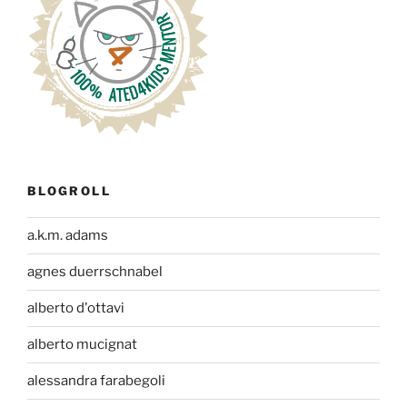
BLOGROLL
a.k.m. adams
agnes duerrschnabel
alberto d'ottavi
alberto mucignat
alessandra farabegoli