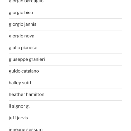
giorgio bardaglio
giorgio biso
giorgio jannis
giorgio nova
giulio pianese
giuseppe granieri
guido catalano
halley suitt
heather hamilton
il signor g.
jeff jarvis
jeneane sessum