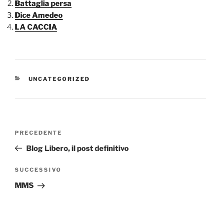
Battaglia persa
Dice Amedeo
LA CACCIA
CATEGORIE
UNCATEGORIZED
Navigazione
Articolo
PRECEDENTE
articoli
precedente:
Blog Libero, il post definitivo
Articolo
SUCCESSIVO
successivo
MMS