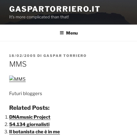
Salta
GASPARTORRIERO.IT
al
It's more complicated than that!
contenuto
Menu
PUBBLICATO
18/02/2005
DI
GASPAR TORRIERO
IL
MMS
Futuri bloggers
Related Posts:
DNAmusic Project
54.134 giornalisti
Il botanista che è in me