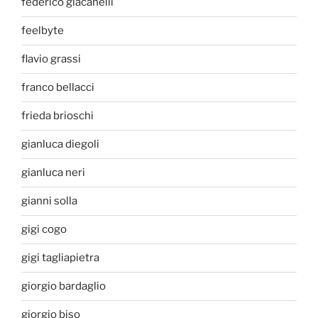
federico giacanelli
feelbyte
flavio grassi
franco bellacci
frieda brioschi
gianluca diegoli
gianluca neri
gianni solla
gigi cogo
gigi tagliapietra
giorgio bardaglio
giorgio biso