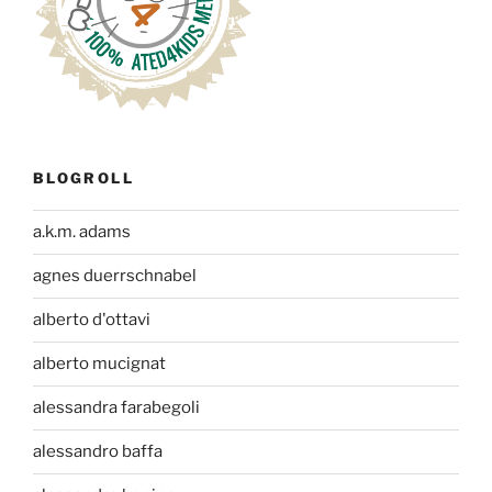
BLOGROLL
a.k.m. adams
agnes duerrschnabel
alberto d'ottavi
alberto mucignat
alessandra farabegoli
alessandro baffa