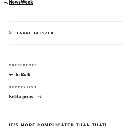
NewsWeek
CATEGORIE
UNCATEGORIZED
Navigazione
Articolo
PRECEDENTE
articoli
precedente:
In Belli
Articolo
SUCCESSIVO
successivo
Solita prova
IT’S MORE COMPLICATED THAN THAT!