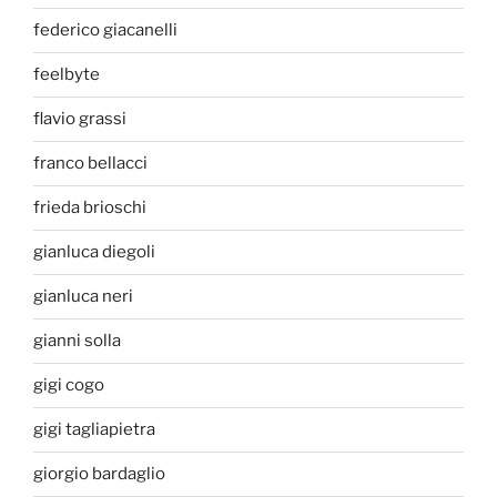
federico giacanelli
feelbyte
flavio grassi
franco bellacci
frieda brioschi
gianluca diegoli
gianluca neri
gianni solla
gigi cogo
gigi tagliapietra
giorgio bardaglio