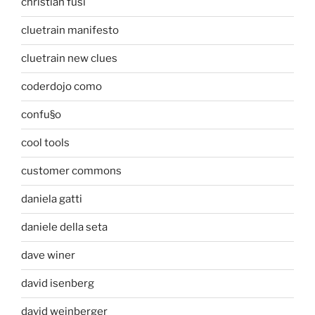
christian fusi
cluetrain manifesto
cluetrain new clues
coderdojo como
confu§o
cool tools
customer commons
daniela gatti
daniele della seta
dave winer
david isenberg
david weinberger