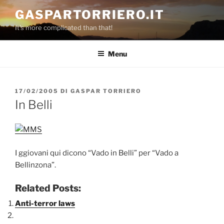
Salta
GASPARTORRIERO.IT
al
It's more complicated than that!
contenuto
Menu
PUBBLICATO
17/02/2005
DI
GASPAR TORRIERO
IL
In Belli
I ggiovani qui dicono “Vado in Belli” per “Vado a
Bellinzona”.
Related Posts:
Anti-terror laws