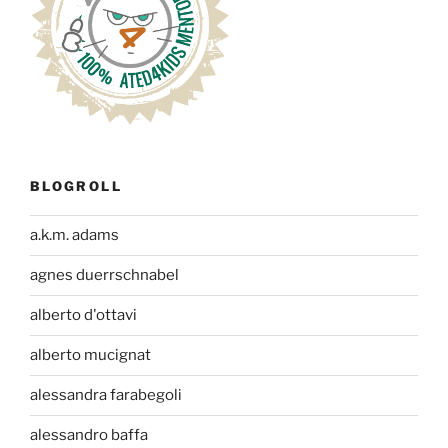
BLOGROLL
a.k.m. adams
agnes duerrschnabel
alberto d'ottavi
alberto mucignat
alessandra farabegoli
alessandro baffa