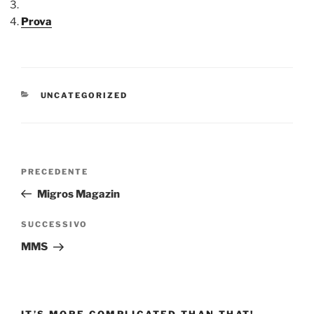
Prova
CATEGORIE
UNCATEGORIZED
Navigazione
Articolo
PRECEDENTE
articoli
precedente:
Migros Magazin
Articolo
SUCCESSIVO
successivo
MMS