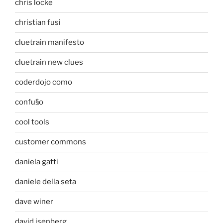
chris locke
christian fusi
cluetrain manifesto
cluetrain new clues
coderdojo como
confu§o
cool tools
customer commons
daniela gatti
daniele della seta
dave winer
david isenberg