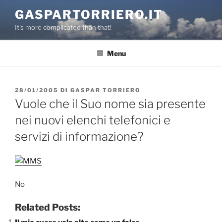
Salta
GASPARTORRIERO.IT
al
It's more complicated than that!
contenuto
Menu
PUBBLICATO
28/01/2005
DI
GASPAR TORRIERO
IL
Vuole che il Suo nome sia presente
nei nuovi elenchi telefonici e
servizi di informazione?
No
Related Posts: