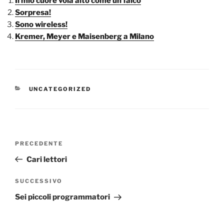
Il mio cuore vola alto come un falco
Sorpresa!
Sono wireless!
Kremer, Meyer e Maisenberg a Milano
CATEGORIE
UNCATEGORIZED
Navigazione
Articolo
PRECEDENTE
articoli
precedente:
Cari lettori
Articolo
SUCCESSIVO
successivo
Sei piccoli programmatori