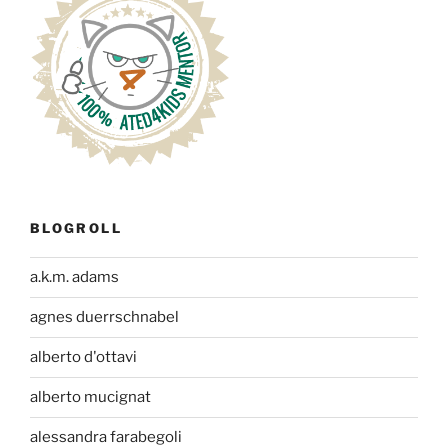
BLOGROLL
a.k.m. adams
agnes duerrschnabel
alberto d'ottavi
alberto mucignat
alessandra farabegoli