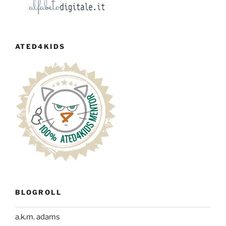
ATED4KIDS
BLOGROLL
a.k.m. adams