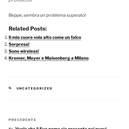
Beppe, sembra un problema superato!
Related Posts:
Il mio cuore vola alto come un falco
Sorpresa!
Sono wireless!
Kremer, Meyer e Maisenberg a Milano
CATEGORIE
UNCATEGORIZED
Navigazione
Articolo
PRECEDENTE
articoli
precedente:
Vuole che il Suo nome sia presente nei nuovi