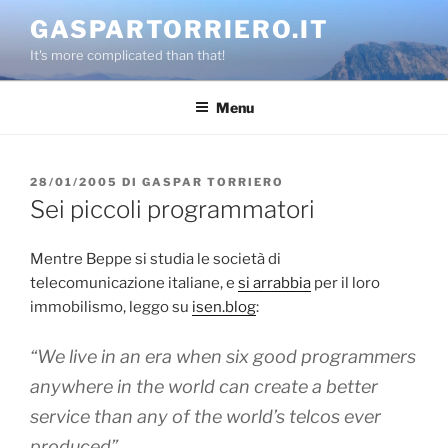
Salta
GASPARTORRIERO.IT
al
It's more complicated than that!
contenuto
Menu
PUBBLICATO
28/01/2005
DI
GASPAR TORRIERO
IL
Sei piccoli programmatori
Mentre Beppe si studia le società di
telecomunicazione italiane, e
si arrabbia
per il loro
immobilismo, leggo su
isen.blog
:
“We live in an era when six good programmers
anywhere in the world can create a better
service than any of the world’s telcos ever
produced”