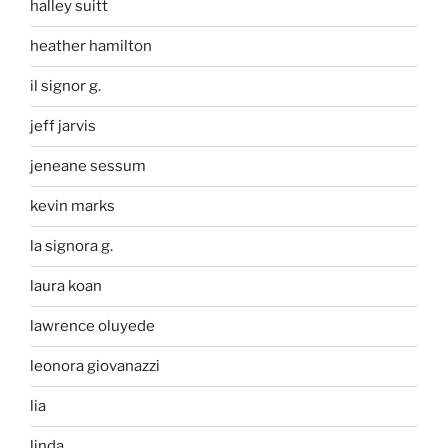
halley suitt
heather hamilton
il signor g.
jeff jarvis
jeneane sessum
kevin marks
la signora g.
laura koan
lawrence oluyede
leonora giovanazzi
lia
linda