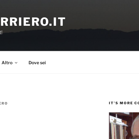
RRIERO.IT
t!
Altro
Dove sei
IT’S MORE 
ERO