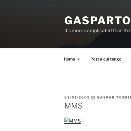
Salta
al
GASPARTO
contenuto
It's more complicated than tha
Home
Post a cui tengo
PUBBLICATO
03/01/2005
DI
GASPAR TORRI
IL
MMS