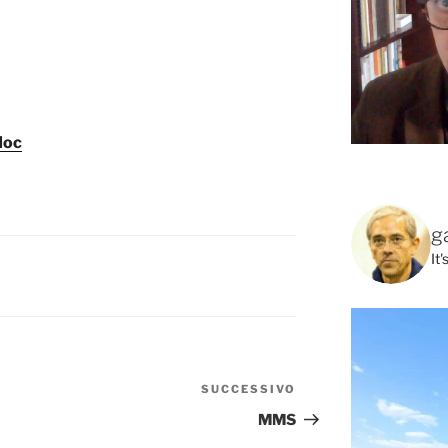
doc
g
It
SUCCESSIVO
Articolo
successivo
MMS