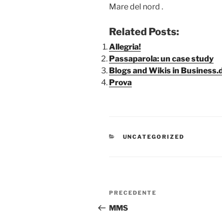
Mare del nord .
Related Posts:
Allegria!
Passaparola: un case study
Blogs and Wikis in Business.
Prova
CATEGORIE
UNCATEGORIZED
Navigazione
Articolo
PRECEDENTE
articoli
precedente:
MMS