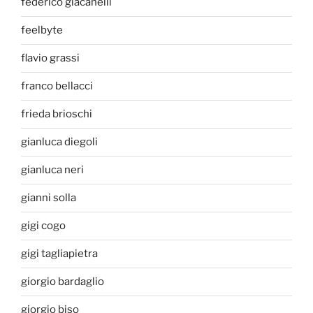
federico giacanelli
feelbyte
flavio grassi
franco bellacci
frieda brioschi
gianluca diegoli
gianluca neri
gianni solla
gigi cogo
gigi tagliapietra
giorgio bardaglio
giorgio biso