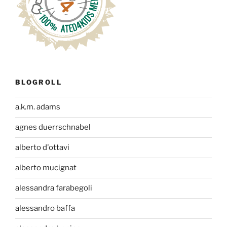
BLOGROLL
a.k.m. adams
agnes duerrschnabel
alberto d'ottavi
alberto mucignat
alessandra farabegoli
alessandro baffa