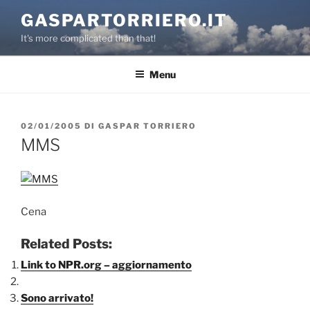
Salta
GASPARTORRIERO.IT
al
It's more complicated than that!
contenuto
Menu
PUBBLICATO
02/01/2005
DI
GASPAR TORRIERO
IL
MMS
Cena
Related Posts:
Link to NPR.org – aggiornamento
Sono arrivato!