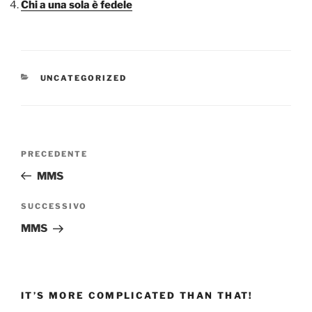
Chi a una sola è fedele
CATEGORIE
UNCATEGORIZED
Navigazione
Articolo
PRECEDENTE
articoli
precedente:
MMS
Articolo
SUCCESSIVO
successivo
MMS
IT’S MORE COMPLICATED THAN THAT!