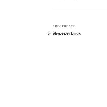
Navigazione
Articolo
PRECEDENTE
articoli
precedente:
Skype per Linux