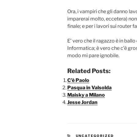
Ora, i vampiri che gli danno lav
imparerai molto, eccetera) no
finale; e per i lavori sui router 
E’ vero che il ragazzo è in ballo 
Informatica; è vero che c’è gro
modo mi pare ignobile.
Related Posts:
C’è Paolo
Pasqua in Valsolda
Maisky a Milano
Jesse Jordan
CATEGORIE
UNCATEGORIZED