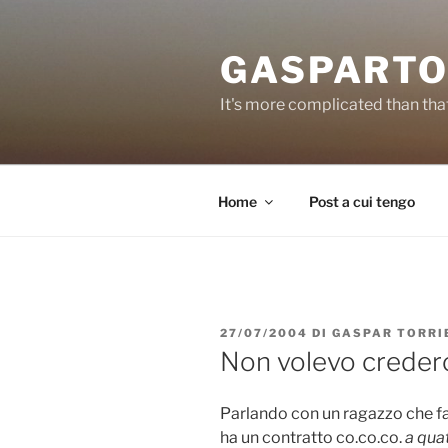
Salta
al
GASPARTO
contenuto
It's more complicated than tha
Home
Post a cui tengo
PUBBLICATO
27/07/2004
DI
GASPAR TORRI
IL
Non volevo creder
Parlando con un ragazzo che fa
ha un contratto co.co.co.
a quat