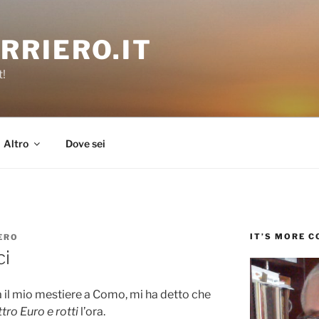
RRIERO.IT
t!
Altro
Dove sei
IT’S MORE 
ERO
ci
 il mio mestiere a Como, mi ha detto che
tro Euro e rotti
l’ora.