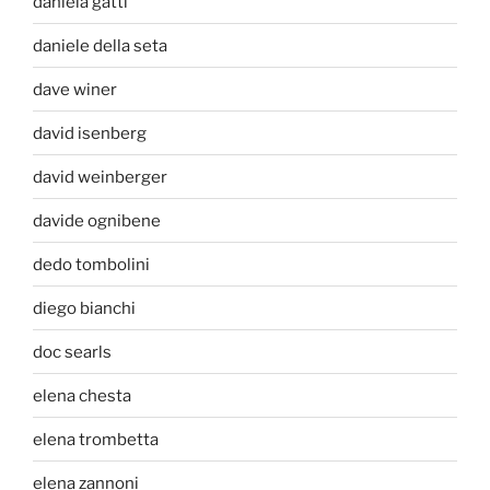
daniela gatti
daniele della seta
dave winer
david isenberg
david weinberger
davide ognibene
dedo tombolini
diego bianchi
doc searls
elena chesta
elena trombetta
elena zannoni