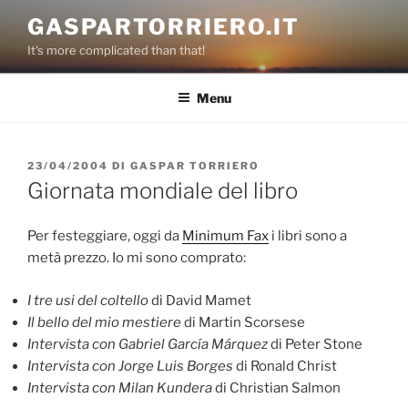
Salta
GASPARTORRIERO.IT
al
It's more complicated than that!
contenuto
Menu
PUBBLICATO
23/04/2004
DI
GASPAR TORRIERO
IL
Giornata mondiale del libro
Per festeggiare, oggi da
Minimum Fax
i libri sono a
metà prezzo. Io mi sono comprato:
I tre usi del coltello
di David Mamet
Il bello del mio mestiere
di Martin Scorsese
Intervista con Gabriel García Márquez
di Peter Stone
Intervista con Jorge Luis Borges
di Ronald Christ
Intervista con Milan Kundera
di Christian Salmon