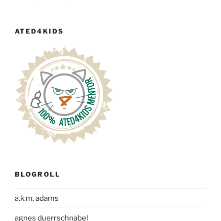
ATED4KIDS
BLOGROLL
a.k.m. adams
agnes duerrschnabel