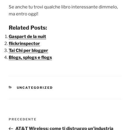
Se anche tu trovi qualche libro interessante dimmelo,
ma entro oggi!
Related Posts:
Gaspart de la nuit
flickrinspector
Tai Chi per blogger
Blogs, splogs e flogs
CATEGORIE
UNCATEGORIZED
Navigazione
Articolo
PRECEDENTE
articoli
precedente:
AT&T Wireless: come ti distruggo un’industria