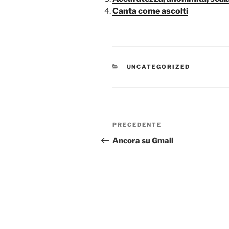
Canta come ascolti
CATEGORIE
UNCATEGORIZED
Navigazione
Articolo
PRECEDENTE
articoli
precedente:
Ancora su Gmail