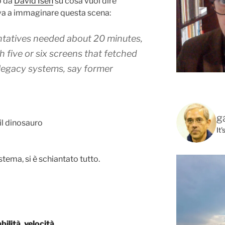
o da
David Isen
su cosa vuol dire
va a immaginare questa scena:
ntatives needed about 20 minutes,
 five or six screens that fetched
legacy systems
, say former
g
It
ema, si è schiantato tutto.
ilità, velocità