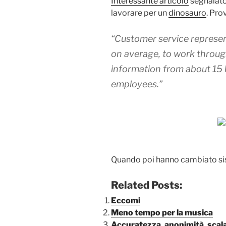
Interessante articolo
segnalat
lavorare per un
dinosauro
. Pro
“Customer service represe
on average, to work through
information from about
15 
employees.”
Quando poi hanno cambiato sist
Related Posts:
Eccomi
Meno tempo per la musica
Accuratezza, anonimità, scalab