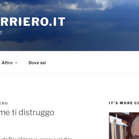
RRIERO.IT
t!
Altro
Dove sei
IT’S MORE 
ERO
e ti distruggo