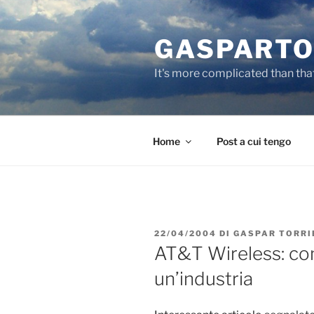
Salta
al
GASPARTO
contenuto
It's more complicated than tha
Home
Post a cui tengo
PUBBLICATO
22/04/2004
DI
GASPAR TORRI
IL
AT&T Wireless: com
un’industria