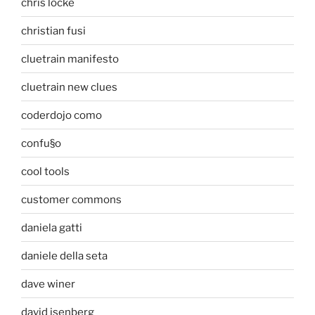
chris locke
christian fusi
cluetrain manifesto
cluetrain new clues
coderdojo como
confu§o
cool tools
customer commons
daniela gatti
daniele della seta
dave winer
david isenberg