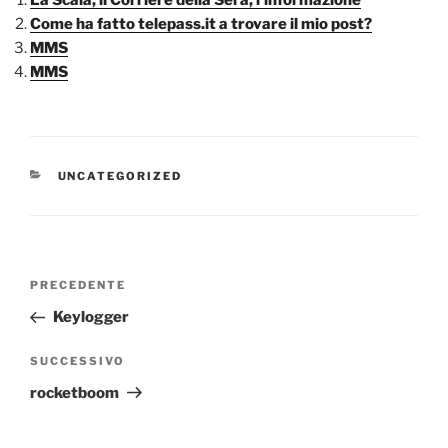
Come ha fatto telepass.it a trovare il mio post?
MMS
MMS
CATEGORIE
UNCATEGORIZED
Navigazione
Articolo
PRECEDENTE
articoli
precedente:
Keylogger
Articolo
SUCCESSIVO
successivo
rocketboom