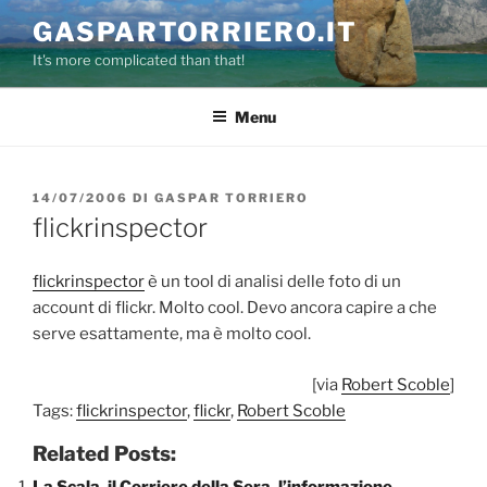
Salta
GASPARTORRIERO.IT
al
It's more complicated than that!
contenuto
Menu
PUBBLICATO
14/07/2006
DI
GASPAR TORRIERO
IL
flickrinspector
flickrinspector
è un tool di analisi delle foto di un
account di flickr. Molto cool. Devo ancora capire a che
serve esattamente, ma è molto cool.
[via
Robert Scoble
]
Tags:
flickrinspector
,
flickr
,
Robert Scoble
Related Posts:
La Scala, il Corriere della Sera, l’informazione