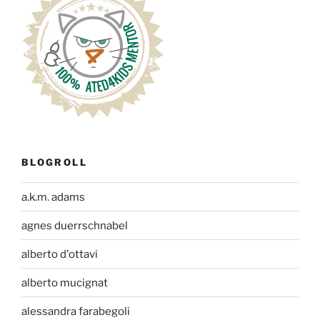
BLOGROLL
a.k.m. adams
agnes duerrschnabel
alberto d'ottavi
alberto mucignat
alessandra farabegoli