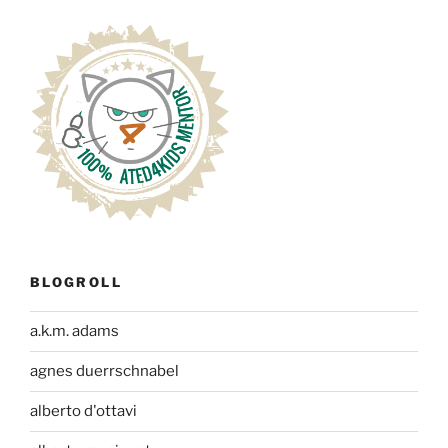
BLOGROLL
a.k.m. adams
agnes duerrschnabel
alberto d'ottavi