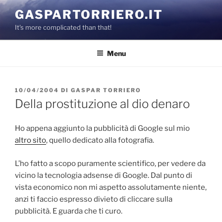
Salta
GASPARTORRIERO.IT
al
It's more complicated than that!
contenuto
Menu
PUBBLICATO
10/04/2004
DI
GASPAR TORRIERO
IL
Della prostituzione al dio denaro
Ho appena aggiunto la pubblicità di Google sul mio
altro sito
, quello dedicato alla fotografia.
L’ho fatto a scopo puramente scientifico, per vedere da
vicino la tecnologia adsense di Google. Dal punto di
vista economico non mi aspetto assolutamente niente,
anzi ti faccio espresso divieto di cliccare sulla
pubblicità. E guarda che ti curo.