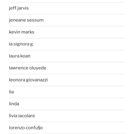
jeff jarvis
jeneane sessum
kevin marks
la signora g.
laura koan
lawrence oluyede
leonora giovanazzi
lia
linda
livia iacolare
lorenzo confu§o