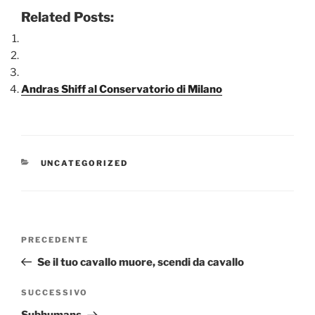
Related Posts:
Andras Shiff al Conservatorio di Milano
CATEGORIE
UNCATEGORIZED
Navigazione
Articolo
PRECEDENTE
articoli
precedente:
Se il tuo cavallo muore, scendi da cavallo
Articolo
SUCCESSIVO
successivo