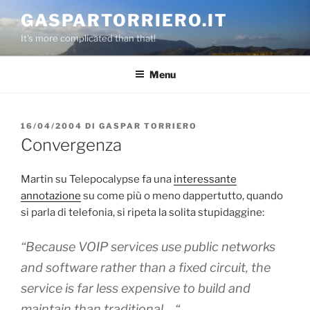
Salta
GASPARTORRIERO.IT
al
It's more complicated than that!
contenuto
Menu
PUBBLICATO
16/04/2004
DI
GASPAR TORRIERO
IL
Convergenza
Martin su Telepocalypse fa una
interessante
annotazione
su come più o meno dappertutto, quando
si parla di telefonia, si ripeta la solita stupidaggine:
“Because VOIP services use public networks
and software rather than a fixed circuit, the
service is far less expensive to build and
maintain than traditional… “