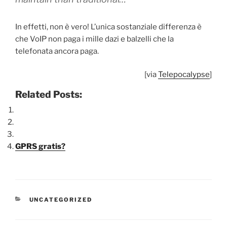
In effetti, non è vero! L’unica sostanziale differenza è
che VoIP non paga i mille dazi e balzelli che la
telefonata ancora paga.
[via
Telepocalypse
]
Related Posts:
GPRS gratis?
CATEGORIE
UNCATEGORIZED