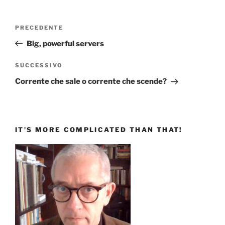
Navigazione
Articolo
PRECEDENTE
articoli
precedente:
Big, powerful servers
Articolo
SUCCESSIVO
successivo
Corrente che sale o corrente che scende?
IT’S MORE COMPLICATED THAN THAT!