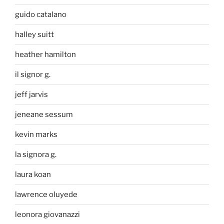
guido catalano
halley suitt
heather hamilton
il signor g.
jeff jarvis
jeneane sessum
kevin marks
la signora g.
laura koan
lawrence oluyede
leonora giovanazzi