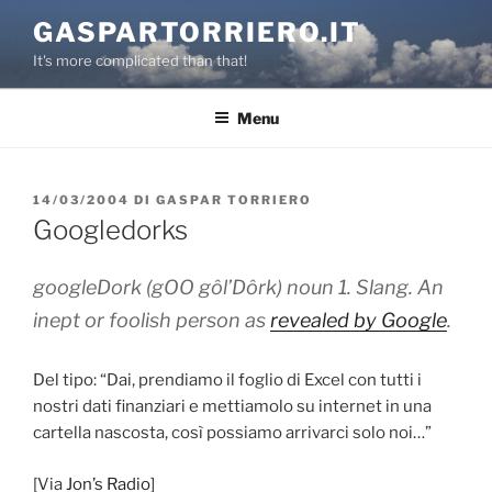
Salta
GASPARTORRIERO.IT
al
It's more complicated than that!
contenuto
Menu
PUBBLICATO
14/03/2004
DI
GASPAR TORRIERO
IL
Googledorks
googleDork
(gOO gôl’Dôrk) noun 1. Slang. An
inept or foolish person as
revealed by Google
.
Del tipo: “Dai, prendiamo il foglio di Excel con tutti i
nostri dati finanziari e mettiamolo su internet in una
cartella nascosta, così possiamo arrivarci solo noi…”
[Via
Jon’s Radio
]