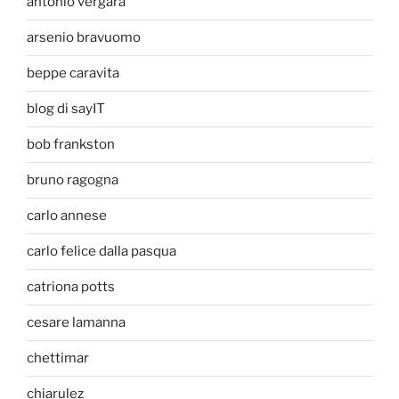
antonio vergara
arsenio bravuomo
beppe caravita
blog di sayIT
bob frankston
bruno ragogna
carlo annese
carlo felice dalla pasqua
catriona potts
cesare lamanna
chettimar
chiarulez