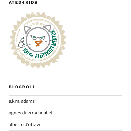
ATED4KIDS
BLOGROLL
a.k.m. adams
agnes duerrschnabel
alberto d'ottavi