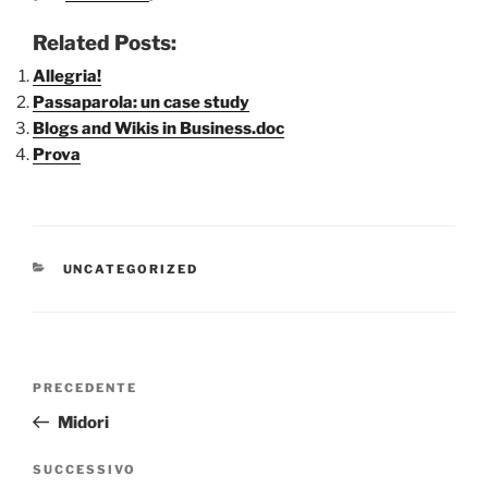
Related Posts:
Allegria!
Passaparola: un case study
Blogs and Wikis in Business.doc
Prova
CATEGORIE
UNCATEGORIZED
Navigazione
Articolo
PRECEDENTE
articoli
precedente:
Midori
Articolo
SUCCESSIVO