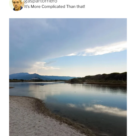
gaspartorriero
It's More Complicated Than that!