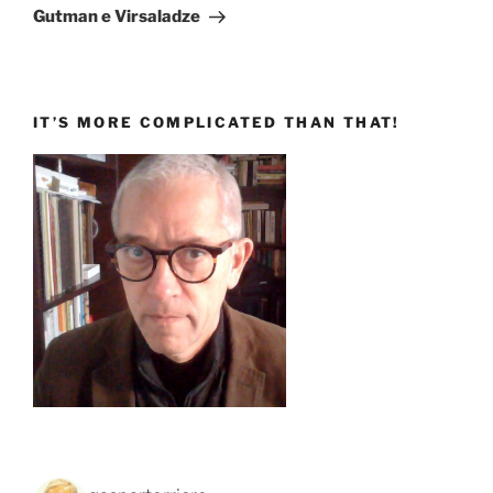
successivo
Gutman e Virsaladze
IT’S MORE COMPLICATED THAN THAT!