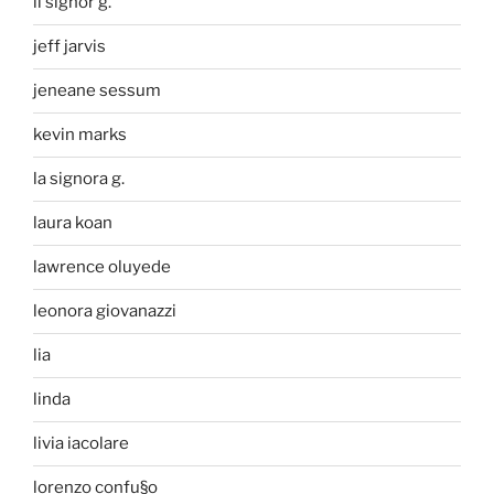
il signor g.
jeff jarvis
jeneane sessum
kevin marks
la signora g.
laura koan
lawrence oluyede
leonora giovanazzi
lia
linda
livia iacolare
lorenzo confu§o