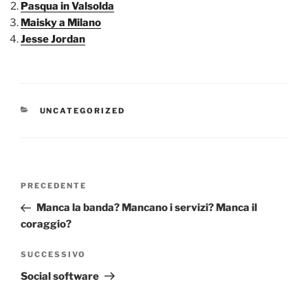
Pasqua in Valsolda
Maisky a Milano
Jesse Jordan
CATEGORIE
UNCATEGORIZED
Navigazione
Articolo
PRECEDENTE
articoli
precedente:
Manca la banda? Mancano i servizi? Manca il
coraggio?
Articolo
SUCCESSIVO
successivo
Social software