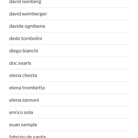
david isenberg
david weinberger
davide ognibene
dedo tombolini
diego bianchi
doc searls
elena chesta
elena trombetta
elena zannoni
enrico sola
euan semple
fabrizio de santis