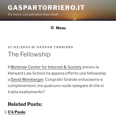
Salta
GASPARTORRIERO.IT
al
It's more complicated than that!
contenuto
Menu
PUBBLICATO
27/02/2004
DI
GASPAR TORRIERO
IL
The Fellowship
Il
Berkman Center for Internet & Society
presso la
Harward Law School ha appena offerto una fellowship
a
David Weinberger
. Congrats! Grande entusiasmo e
complimentoni, ma qualcuno vuole spiegare di che si
tratta esattamente?
Related Posts:
C’è Paolo