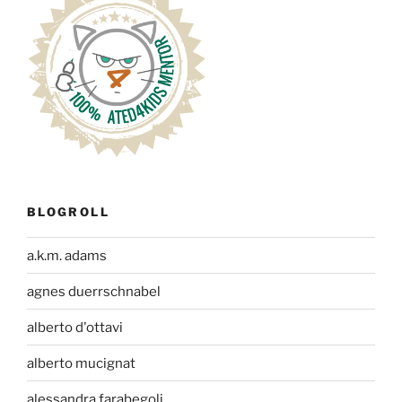
BLOGROLL
a.k.m. adams
agnes duerrschnabel
alberto d'ottavi
alberto mucignat
alessandra farabegoli