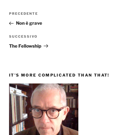
Navigazione
Articolo
PRECEDENTE
articoli
precedente:
Non è grave
Articolo
SUCCESSIVO
successivo
The Fellowship
IT’S MORE COMPLICATED THAN THAT!