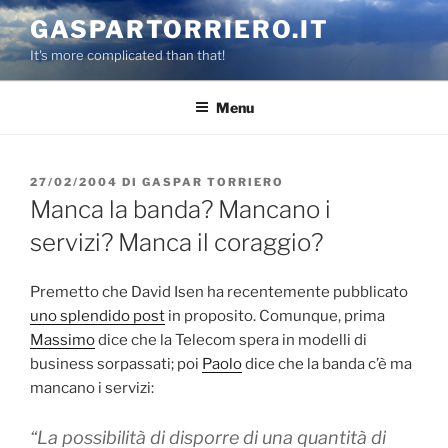
Salta
GASPARTORRIERO.IT
al
It's more complicated than that!
contenuto
Menu
PUBBLICATO
27/02/2004
DI
GASPAR TORRIERO
IL
Manca la banda? Mancano i
servizi? Manca il coraggio?
Premetto che David Isen ha recentemente pubblicato
uno splendido post
in proposito. Comunque, prima
Massimo
dice che la Telecom spera in modelli di
business sorpassati; poi
Paolo
dice che la banda c’è ma
mancano i servizi:
“La possibilità di disporre di una quantità di