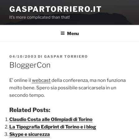
Salta
GASPARTORRIERO.IT
al
It's more complicated than that!
contenuto
Menu
PUBBLICATO
04/10/2003
DI
GASPAR TORRIERO
IL
BloggerCon
E’ online il
webcast
della conferenza, ma non funziona
molto bene. Spero sia possibile scaricarsela in un
secondo tempo.
Related Posts:
Claudio Costa alle Olimpiadi di Torino
La Tipografia Ediprint di Torino e i blog
Skype e sicurezza