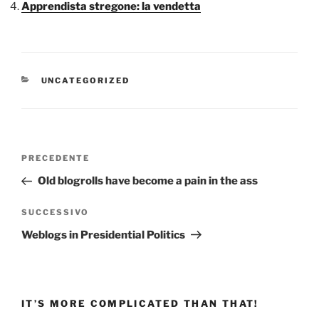
Apprendista stregone: la vendetta
CATEGORIE
UNCATEGORIZED
Navigazione
Articolo
PRECEDENTE
articoli
precedente:
Old blogrolls have become a pain in the ass
Articolo
SUCCESSIVO
successivo
Weblogs in Presidential Politics
IT’S MORE COMPLICATED THAN THAT!