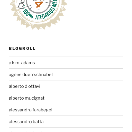
BLOGROLL
a.k.m. adams
agnes duerrschnabel
alberto d'ottavi
alberto mucignat
alessandra farabegoli
alessandro baffa