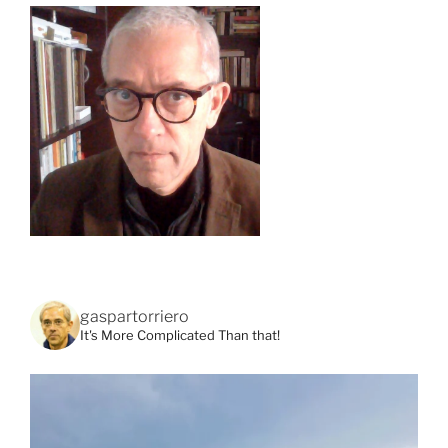
gaspartorriero
It's More Complicated Than that!