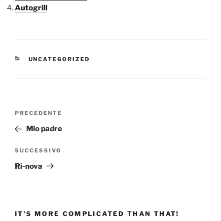
Autogrill
CATEGORIE
UNCATEGORIZED
Navigazione
Articolo
PRECEDENTE
articoli
precedente:
Mio padre
Articolo
SUCCESSIVO
successivo
Ri-nova
IT’S MORE COMPLICATED THAN THAT!