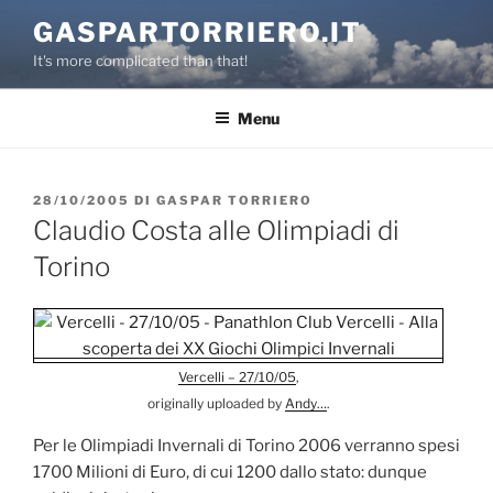
Salta
GASPARTORRIERO.IT
al
It's more complicated than that!
contenuto
Menu
PUBBLICATO
28/10/2005
DI
GASPAR TORRIERO
IL
Claudio Costa alle Olimpiadi di
Torino
Vercelli – 27/10/05
,
originally uploaded by
Andy…
.
Per le Olimpiadi Invernali di Torino 2006 verranno spesi
1700 Milioni di Euro, di cui 1200 dallo stato: dunque