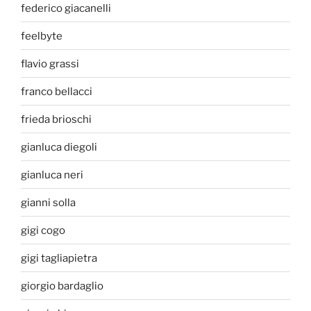
federico giacanelli
feelbyte
flavio grassi
franco bellacci
frieda brioschi
gianluca diegoli
gianluca neri
gianni solla
gigi cogo
gigi tagliapietra
giorgio bardaglio