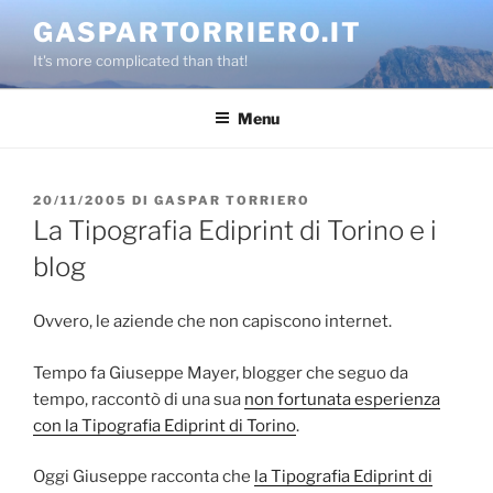
Salta
GASPARTORRIERO.IT
al
It's more complicated than that!
contenuto
Menu
PUBBLICATO
20/11/2005
DI
GASPAR TORRIERO
IL
La Tipografia Ediprint di Torino e i
blog
Ovvero, le aziende che non capiscono internet.
Tempo fa Giuseppe Mayer, blogger che seguo da
tempo, raccontò di una sua
non fortunata esperienza
con la Tipografia Ediprint di Torino
.
Oggi Giuseppe racconta che
la Tipografia Ediprint di