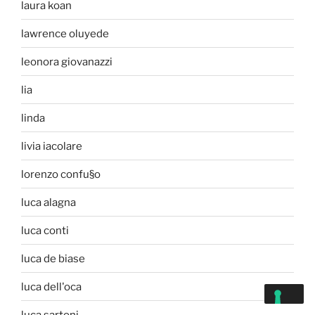
laura koan
lawrence oluyede
leonora giovanazzi
lia
linda
livia iacolare
lorenzo confu§o
luca alagna
luca conti
luca de biase
luca dell'oca
luca sartoni