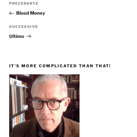
Navigazione
Articolo
PRECEDENTE
articoli
precedente:
Blood Money
Articolo
SUCCESSIVO
successivo
Ultimo
IT’S MORE COMPLICATED THAN THAT!