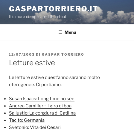
Salta
GASPARTORRIERO.IT
al
It's more complicated than that!
contenuto
Menu
PUBBLICATO
12/07/2003
DI
GASPAR TORRIERO
IL
Letture estive
Le letture estive quest’anno saranno molto
eterogenee. Ci portiamo:
Susan Isaacs: Long time no see
Andrea Camilleri: Il giro di boa
Sallustio: La congiura di Catilina
Tacito: Germania
Svetonio: Vita dei Cesari