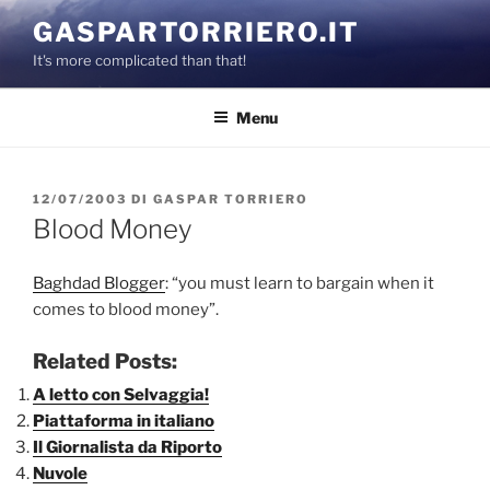
Salta
GASPARTORRIERO.IT
al
It's more complicated than that!
contenuto
Menu
PUBBLICATO
12/07/2003
DI
GASPAR TORRIERO
IL
Blood Money
Baghdad Blogger
: “you must learn to bargain when it
comes to blood money”.
Related Posts:
A letto con Selvaggia!
Piattaforma in italiano
Il Giornalista da Riporto
Nuvole