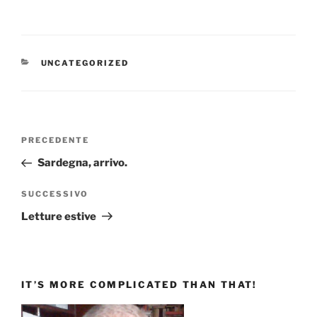
CATEGORIE
UNCATEGORIZED
Navigazione
Articolo
PRECEDENTE
articoli
precedente:
Sardegna, arrivo.
Articolo
SUCCESSIVO
successivo
Letture estive
IT’S MORE COMPLICATED THAN THAT!