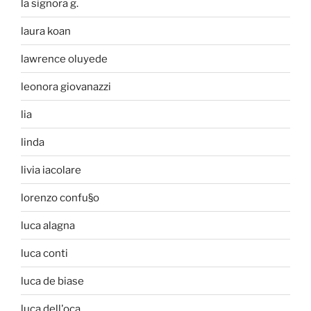
la signora g.
laura koan
lawrence oluyede
leonora giovanazzi
lia
linda
livia iacolare
lorenzo confu§o
luca alagna
luca conti
luca de biase
luca dell'oca