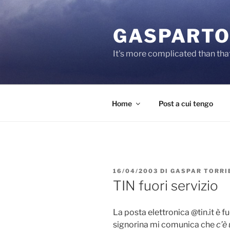
Salta
al
GASPARTO
contenuto
It's more complicated than tha
Home
Post a cui tengo
PUBBLICATO
16/04/2003
DI
GASPAR TORRI
IL
TIN fuori servizio
La posta elettronica @tin.it è f
signorina mi comunica che
c’è