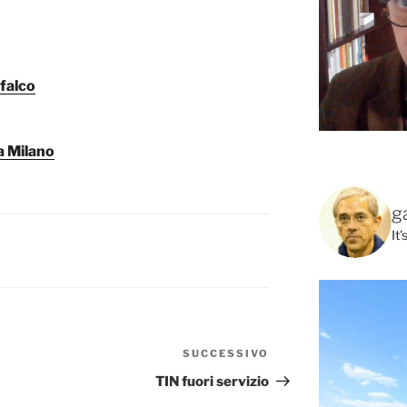
 falco
a Milano
g
It
SUCCESSIVO
Articolo
successivo
TIN fuori servizio