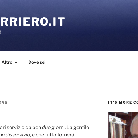
RRIERO.IT
t!
Altro
Dove sei
IT’S MORE 
ERO
uori servizio da ben
due
giorni. La gentile
 un disservizio
, e che tutto tornerà