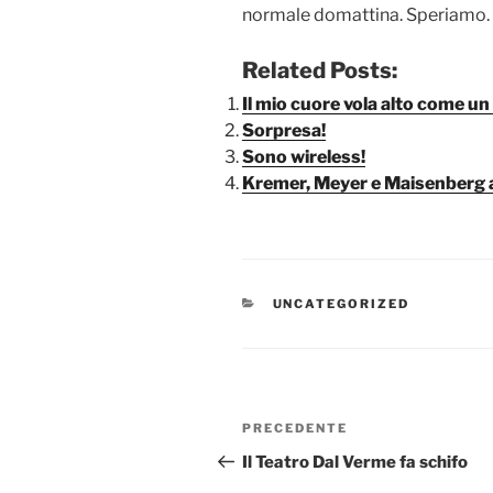
normale domattina. Speriamo.
Related Posts:
Il mio cuore vola alto come un
Sorpresa!
Sono wireless!
Kremer, Meyer e Maisenberg 
CATEGORIE
UNCATEGORIZED
Navigazione
Articolo
PRECEDENTE
articoli
precedente:
Il Teatro Dal Verme fa schifo