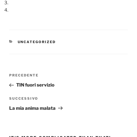
CATEGORIE
UNCATEGORIZED
Navigazione
Articolo
PRECEDENTE
articoli
precedente:
TIN fuori servizio
Articolo
SUCCESSIVO
successivo
La mia anima malata