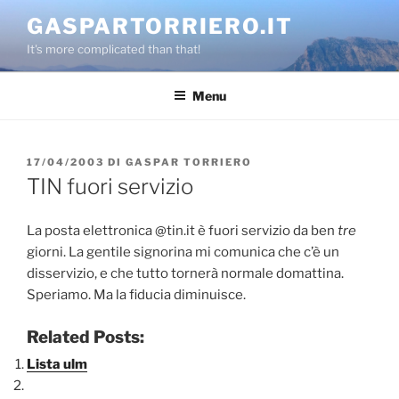
Salta
GASPARTORRIERO.IT
al
It's more complicated than that!
contenuto
Menu
PUBBLICATO
17/04/2003
DI
GASPAR TORRIERO
IL
TIN fuori servizio
La posta elettronica @tin.it è fuori servizio da ben
tre
giorni. La gentile signorina mi comunica che c’è un
disservizio, e che tutto tornerà normale domattina.
Speriamo. Ma la fiducia diminuisce.
Related Posts:
Lista ulm