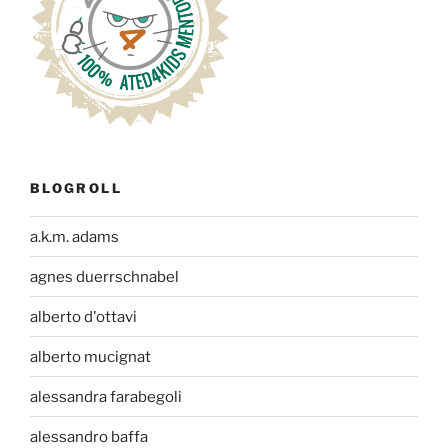
BLOGROLL
a.k.m. adams
agnes duerrschnabel
alberto d'ottavi
alberto mucignat
alessandra farabegoli
alessandro baffa