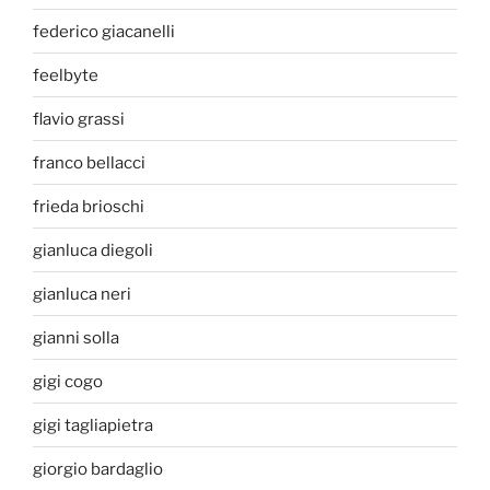
federico giacanelli
feelbyte
flavio grassi
franco bellacci
frieda brioschi
gianluca diegoli
gianluca neri
gianni solla
gigi cogo
gigi tagliapietra
giorgio bardaglio