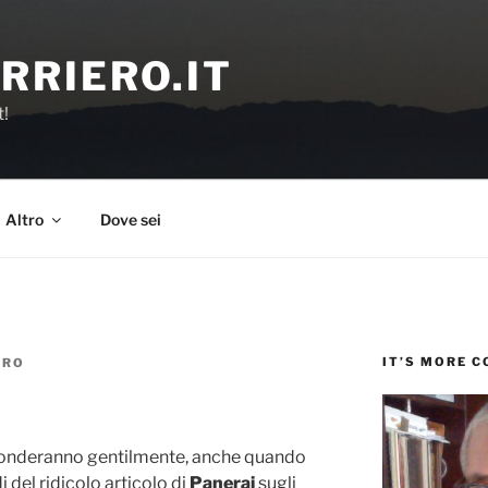
RRIERO.IT
t!
Altro
Dove sei
IT’S MORE 
ERO
isponderanno gentilmente, anche quando
i del ridicolo articolo di
Panerai
sugli