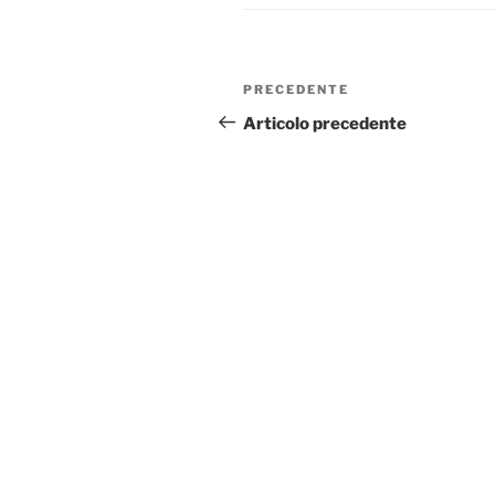
Navigazione
Articolo
PRECEDENTE
articoli
precedente:
Articolo precedente