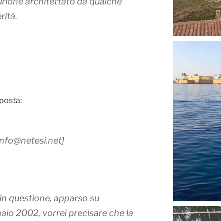
urlone architettato da qualche
rità.
sposta:
[info@netesi.net]
 in questione, apparso su
o 2002, vorrei precisare che la