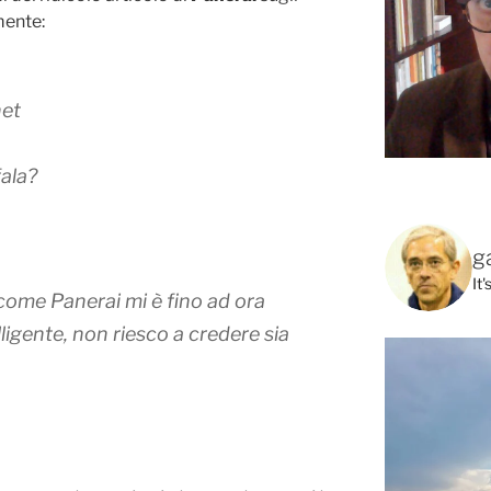
mente:
net
fala?
g
It
ccome Panerai mi è fino ad ora
igente, non riesco a credere sia