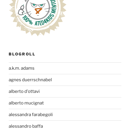
BLOGROLL
a.k.m. adams
agnes duerrschnabel
alberto d'ottavi
alberto mucignat
alessandra farabegoli
alessandro baffa