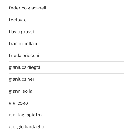
federico giacanelli
feelbyte
flavio grassi
franco bellacci
frieda brioschi
gianluca diegoli
gianluca neri
gianni solla
gigi cogo
gigi tagliapietra
giorgio bardaglio