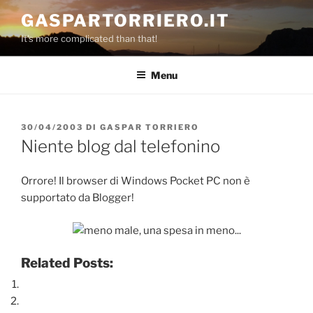
Salta
GASPARTORRIERO.IT
al
It's more complicated than that!
contenuto
Menu
PUBBLICATO
30/04/2003
DI
GASPAR TORRIERO
IL
Niente blog dal telefonino
Orrore! Il browser di Windows Pocket PC non è
supportato da Blogger!
Related Posts: