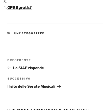
GPRS gratis?
CATEGORIE
UNCATEGORIZED
Navigazione
Articolo
PRECEDENTE
articoli
precedente:
La SIAE risponde
Articolo
SUCCESSIVO
successivo
Il sito delle Serate Musicali