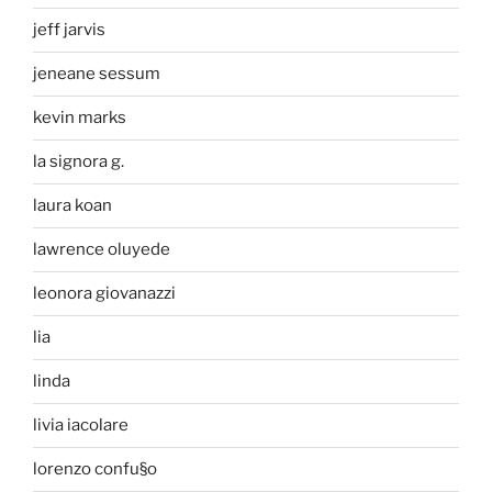
jeff jarvis
jeneane sessum
kevin marks
la signora g.
laura koan
lawrence oluyede
leonora giovanazzi
lia
linda
livia iacolare
lorenzo confu§o