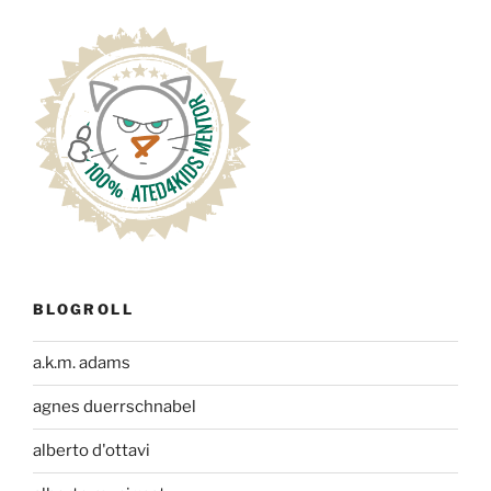
BLOGROLL
a.k.m. adams
agnes duerrschnabel
alberto d'ottavi