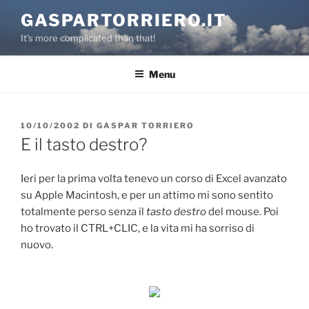
Salta
GASPARTORRIERO.IT
al
It's more complicated than that!
contenuto
Menu
PUBBLICATO
10/10/2002
DI
GASPAR TORRIERO
IL
E il tasto destro?
Ieri per la prima volta tenevo un corso di Excel avanzato
su Apple Macintosh, e per un attimo mi sono sentito
totalmente perso senza il
tasto destro
del mouse. Poi
ho trovato il CTRL+CLIC, e la vita mi ha sorriso di
nuovo.